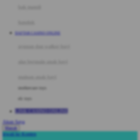
Moby
bak mandi
Momami
handuk
Mothercare
DAFTAR CASINO ONLINE
Mustela
ayunan dan walker bayi
My Buddy Tag
My K
alas bermain anak bayi
N
mainan anak bayi
Naif
mothercare toys
Nike
elc toys
Nordic Natural
LINK CASINO ONLINE
Nuby
Akun Saya
Nuna
Masuk
lewati ke Konten