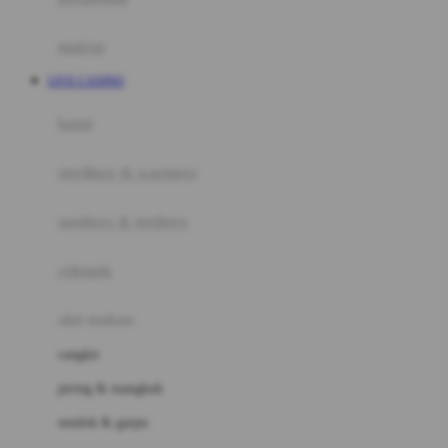
Happy Tummy
Hauck
matras
Havaianas
LIVE CASINO
Hegen
botol
Hot Wheels
sterilizer & warmers
Hybrid
soothers & teethers
I
Inlacta DHA
celemek
Interlac
alat makan
Ivenet
cangkir
J
piring & mangkuk
Jack N Jill
sendok & garpu
Joie