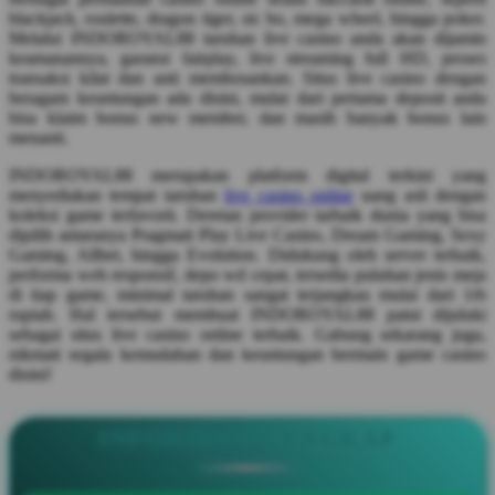
Squishmallows
blackjack, roulette, dragon tiger, sic bo, mega wheel, hingga poker.
Melalui INDOROYAL88 taruhan live casino anda akan dijamin
Starbooks
keamanannya, garansi fairplay, live streaming full HD, proses
transaksi kilat dan anti membosankan. Situs live casino dengan
Stick-O
beragam keuntungan ada disini, mulai dari pertama deposit anda
bisa klaim bonus new member, dan masih banyak bonus lain
Stokke
menanti.
Sudocrem
INDOROYAL88 merupakan platform digital terkini yang
menyediakan tempat taruhan
live casino online
uang asli dengan
Sumimo
koleksi game terfavorit. Deretan provider tarbaik dunia yang bisa
dipilih antaranya Pragmati Play Live Casino, Dream Gaming, Sexy
Sunnylife
Gaming, Allbet, hingga Evolution. Didukung oleh server terbaik,
Sun-Staches
performa web responsif, depo wd cepat, tersedia puluhan jenis meja
di tiap game, minimal taruhan sangat terjangkau mulai dari 1rb
Swimava
rupiah. Hal tersebut membuat INDOROYAL88 patut dijuluki
sebagai situs live casino online terbaik. Gabung sekarang juga,
nikmati segala kemudahan dan keuntungan bermain game casino
T
disini!
Tommee Tippee
INFORMASI LENGKAP
Trunki
Tutti Bambini