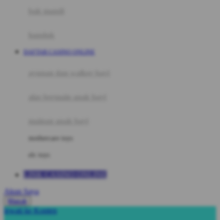
Moby
bak mandi
Momami
handuk
Mothercare
DAFTAR CASINO ONLINE
Mustela
ayunan dan walker bayi
My Buddy Tag
My K
alas bermain anak bayi
N
mainan anak bayi
Naif
mothercare toys
Nike
elc toys
Nordic Natural
LINK CASINO ONLINE
Nuby
Akun Saya
Nuna
Masuk
lewati ke Konten