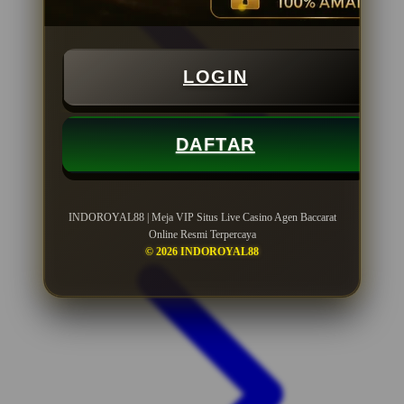
LOGIN
DAFTAR
INDOROYAL88 | Meja VIP Situs Live Casino Agen Baccarat
Online Resmi Terpercaya
© 2026 INDOROYAL88