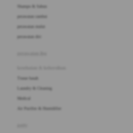
London Taxi
Shampo & Sabun
Love To Dream
perawatan rambut
perawatan mulut
M
perawatan diri
Magformers
Mama's Choice
perawatan ibu
Mamas&Papas
kesehatan & kebersihan
Mamaway
Tissue basah
Maxi Cosi
Laundry & Cleaning
Megabloks
Medical
Micro
Air Purifier & Humidifier
MiDeer
Mimi & Lula
potty
Mini Monkey