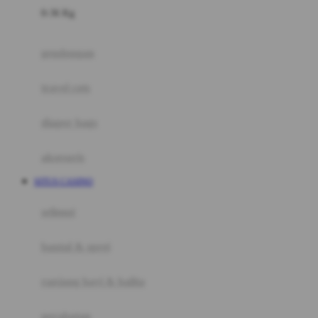
0-36 Kg
Fisher Price
Flipper
gendongan
Friends Of Sally
travel cots
G
diaper bags
Gb
Geko
aksesoris
Graco
SITUS CASINO
Gund
selimut
H
bantal & sprei
Habbie
Haenim
ranjang bayi & balita
Happy Horse
perabotan