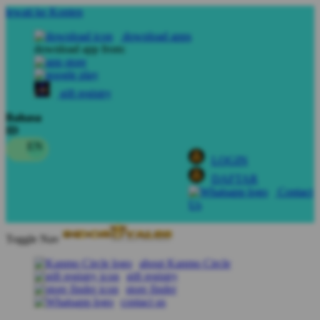
lewati ke Konten
download apps
download app from:
gift registry
Bahasa
ID
LOGIN
DAFTAR
Contact
Us
Toggle Nav
about Kanmo Circle
gift registry
store finder
contact us