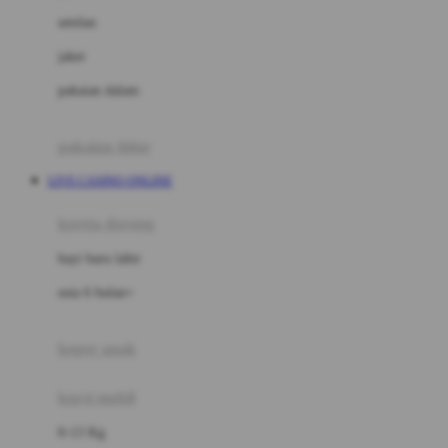
Dae Organics
setelan
Docare
jaket
Doona
pakaian dalam
Down To Earth
Drew
pakaian tidur
Dr. Brown's
LIVE CASINO ONLINE
E
kereta dorong
ELC
bayi baru lahir
Ergobaby
usia 6 bulan+
Expert Care
koper anak
Ezyroller
kursi mobil
F
0-13 Kg
Felt So Sweet