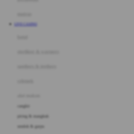
Happy Tummy
Hauck
matras
Havaianas
LIVE CASINO
Hegen
botol
Hot Wheels
sterilizer & warmers
Hybrid
soothers & teethers
I
Inlacta DHA
celemek
Interlac
alat makan
Ivenet
cangkir
J
piring & mangkuk
Jack N Jill
sendok & garpu
Joie