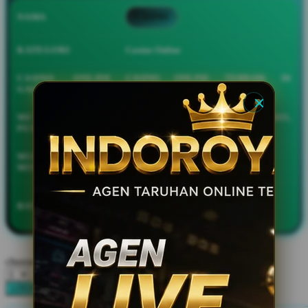
Twistshake
NAMA
CASINO
TY Toys
KATEGORI
Casino Online
U
CASINO ONLINE
CASINO ONLINE TERBAIK DI
GACOR HARI INI
INDONESIA
METODE
Transfer ALL Bank, E-Wallet, QRIS,
V
PEMBAYARAN
PULSA
Veja
MULAI DARI
IDR 10.000
MINIMAL
Vitaflow
Vtech
⭐⭐⭐⭐⭐ 4.9 / 5
RATING
8.851.999 ulasan pengguna
W
Waterland
choose qty
Wellness
DAFTAR
LOGIN
X