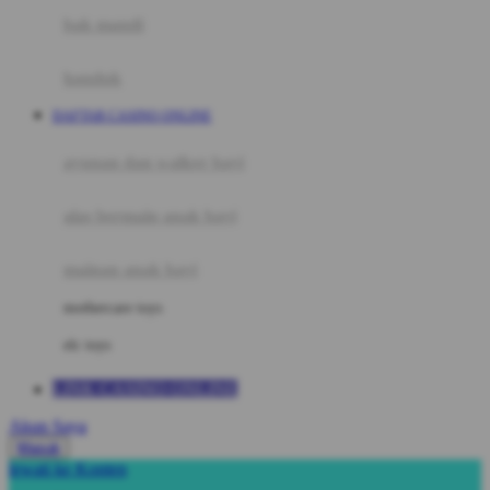
Moby
bak mandi
Momami
handuk
Mothercare
DAFTAR CASINO ONLINE
Mustela
ayunan dan walker bayi
My Buddy Tag
My K
alas bermain anak bayi
N
mainan anak bayi
Naif
mothercare toys
Nike
elc toys
Nordic Natural
LINK CASINO ONLINE
Nuby
Akun Saya
Nuna
Masuk
lewati ke Konten