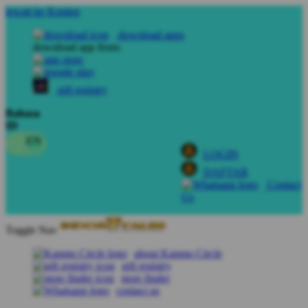
lewati ke Konten
download apps
download app from:
gift registry
Bahasa
ID
LOGIN
DAFTAR
Contact
Us
Toggle Nav
about Kanmo Circle
gift registry
store finder
contact us