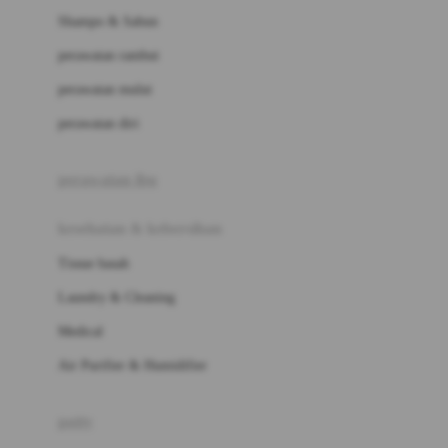
London Taxi
Shampo & Sabun
Love To Dream
perawatan rambut
perawatan mulut
M
perawatan diri
Magformers
Mama's Choice
perawatan ibu
Mamas&Papas
kesehatan & kebersihan
Mamaway
Tissue basah
Maxi Cosi
Laundry & Cleaning
Megabloks
Medical
Micro
Air Purifier & Humidifier
MiDeer
Mimi & Lula
potty
Mini Monkey