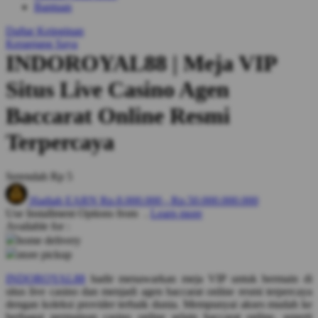
Bantuan
Q
Daftar Keinginan
QV Baby
Keranjang Saya
INDOROYAL88 | Meja VIP
R
Situs Live Casino Agen
Real Shades
Baccarat Online Resmi
Red Castle
Terpercaya
Ribbon Madness
Serendah
Rp 5
S
Hadiah EARN
Rp.8.000.000
-
Rp.50.000.000.000
Sebamed
Use Installment Options from
.
Learn more
Available for :
Silver Cross
home delivery
Simply Idea
store pickup
Skip Hop
INDOROYAL88
hadir menawarkan meja VIP untuk bermain di
situs live casino dan menjadi agen baccarat online resmi terpercaya
Spectra
dengan koleksi provider terbaik dunia. Mempunyai akses mudah ke
berbagai permainan casino online selain baccarat online, seperti