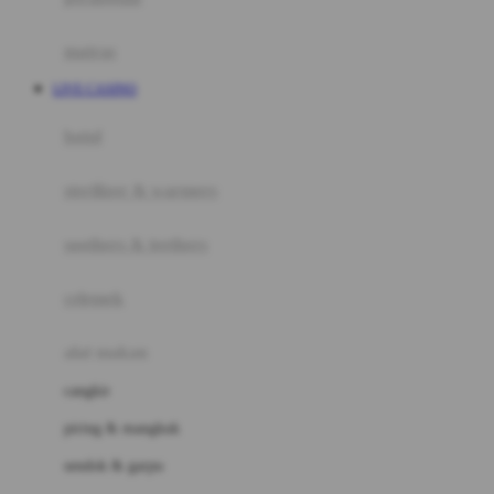
Happy Tummy
Hauck
matras
Havaianas
LIVE CASINO
Hegen
botol
Hot Wheels
sterilizer & warmers
Hybrid
soothers & teethers
I
Inlacta DHA
celemek
Interlac
alat makan
Ivenet
cangkir
J
piring & mangkuk
Jack N Jill
sendok & garpu
Joie