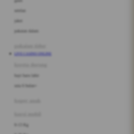
gaun
setelan
jaket
pakaian dalam
pakaian tidur
LIVE CASINO ONLINE
kereta dorong
bayi baru lahir
usia 6 bulan+
koper anak
kursi mobil
0-13 Kg