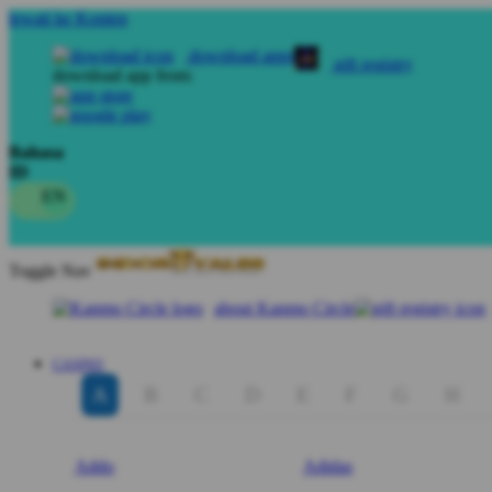
lewati ke Konten
download apps
gift registry
download app from:
Bahasa
ID
Toggle Nav
about Kanmo Circle
CASINO
A
B
C
D
E
F
G
H
Addo
Adidas