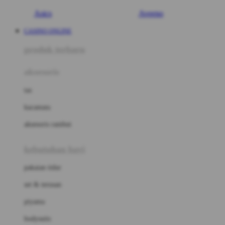
Asics
Aveeno
CASINO ONLINE
produk terbaru
aksesoris
tas
kacamata
aksesoris rambut
kebutuhan bayi
pakaian tidur
set & terusan
piyama
bodysuits