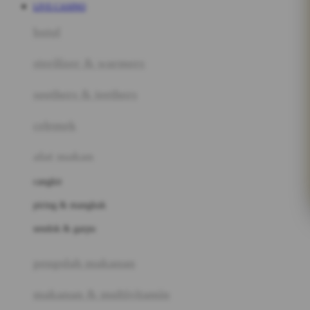
LIVE CASINO
botol
sterilizer & warmers
soothers & teethers
celemek
alat makan
cangkir
piring & mangkuk
sendok & garpu
pengolah makanan
makanan & multivitamin