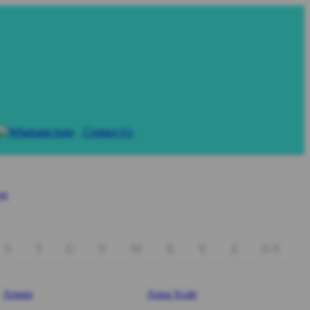
Contact Us
us
S
T
U
V
W
X
Y
Z
0-9
Amara
Aqua Scale