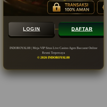
LOGIN
DAFTAR
INDOROYAL88 | Meja VIP Situs Live Casino Agen Baccarat Online
Resmi Terpercaya
© 2026 INDOROYAL88