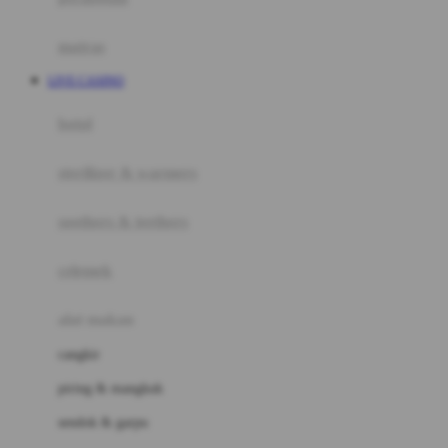
Happy Tummy
Hauck
matras
Havaianas
LIVE CASINO
Hegen
botol
Hot Wheels
sterilizer & warmers
Hybrid
soothers & teethers
I
Inlacta DHA
celemek
Interlac
alat makan
Ivenet
cangkir
J
piring & mangkuk
Jack N Jill
sendok & garpu
Joie