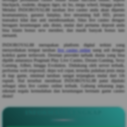
Squishmallows
blackjack, roulette, dragon tiger, sic bo, mega wheel, hingga poker.
Melalui INDOROYAL88 taruhan live casino anda akan dijamin
Starbooks
keamanannya, garansi fairplay, live streaming full HD, proses
transaksi kilat dan anti membosankan. Situs live casino dengan
Stick-O
beragam keuntungan ada disini, mulai dari pertama deposit anda
bisa klaim bonus new member, dan masih banyak bonus lain
Stokke
menanti.
Sudocrem
INDOROYAL88 merupakan platform digital terkini yang
menyediakan tempat taruhan
live casino online
uang asli dengan
Sumimo
koleksi game terfavorit. Deretan provider tarbaik dunia yang bisa
dipilih antaranya Pragmati Play Live Casino, Dream Gaming, Sexy
Sunnylife
Gaming, Allbet, hingga Evolution. Didukung oleh server terbaik,
Sun-Staches
performa web responsif, depo wd cepat, tersedia puluhan jenis meja
di tiap game, minimal taruhan sangat terjangkau mulai dari 1rb
Swimava
rupiah. Hal tersebut membuat INDOROYAL88 patut dijuluki
sebagai situs live casino online terbaik. Gabung sekarang juga,
nikmati segala kemudahan dan keuntungan bermain game casino
T
disini!
Tommee Tippee
INFORMASI LENGKAP
Trunki
Tutti Bambini