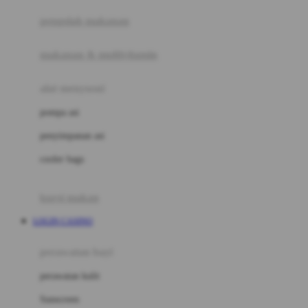
pengolah makanan
Joolz
Jujube
makanan & multivitamin
K
alat menyusui
Kiddycuts
pompa asi
Kumon
penyimpanan asi
L
cooler bags
Leapfrog
kursi makan
Leclerc
LOGIN CASINO
Lee Vierra
Lillebaby
perawatan bayi
Little Bird Told Me
perawatan kulit
Little Miss Janis
Sunscreen