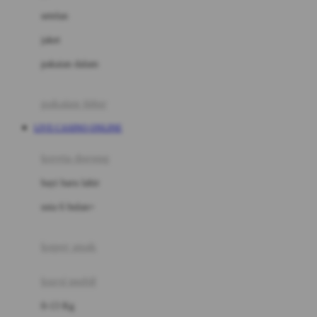
Dae Organics
setelan
Docare
jaket
Doona
pakaian dalam
Down To Earth
Drew
pakaian tidur
Dr. Brown's
LIVE CASINO ONLINE
E
kereta dorong
ELC
bayi baru lahir
Ergobaby
usia 6 bulan+
Expert Care
koper anak
Ezyroller
kursi mobil
F
0-13 Kg
Felt So Sweet