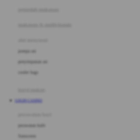
pengolah makanan
Joolz
Jujube
makanan & multivitamin
K
alat menyusui
Kiddycuts
pompa asi
Kumon
penyimpanan asi
L
cooler bags
Leapfrog
kursi makan
Leclerc
LOGIN CASINO
Lee Vierra
Lillebaby
perawatan bayi
Little Bird Told Me
perawatan kulit
Little Miss Janis
Sunscreen