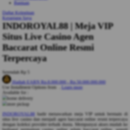
Bantuan
Q
Daftar Keinginan
QV Baby
Keranjang Saya
INDOROYAL88 | Meja VIP
R
Situs Live Casino Agen
Real Shades
Baccarat Online Resmi
Red Castle
Terpercaya
Ribbon Madness
Serendah
Rp 5
S
Hadiah EARN
Rp.8.000.000
-
Rp.50.000.000.000
Sebamed
Use Installment Options from
.
Learn more
Available for :
Silver Cross
home delivery
Simply Idea
store pickup
Skip Hop
INDOROYAL88
hadir menawarkan meja VIP untuk bermain di
situs live casino dan menjadi agen baccarat online resmi terpercaya
Spectra
dengan koleksi provider terbaik dunia. Mempunyai akses mudah ke
berbagai permainan casino online selain baccarat online, seperti