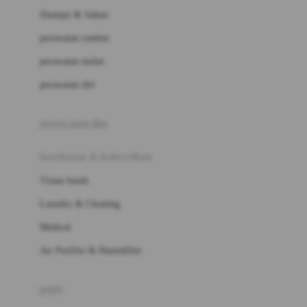
London Taxi
Shampo & Sabun
Love To Dream
perawatan rambut
perawatan mulut
M
perawatan diri
Magformers
Mama's Choice
perawatan ibu
Mamas&Papas
kesehatan & kebersihan
Mamaway
Tissue basah
Maxi Cosi
Laundry & Cleaning
Megabloks
Medical
Micro
Air Purifier & Humidifier
MiDeer
Mimi & Lula
potty
Mini Monkey