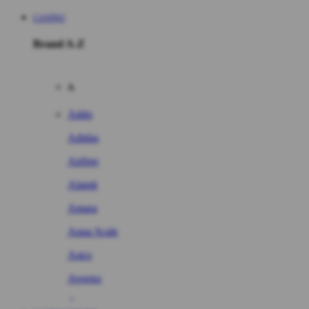
CASINO
Brand A-Z
A
Addo
Adidas
Airfree
Alamii
Amara
Aqua Scale
Asics
Aveeno
Awan