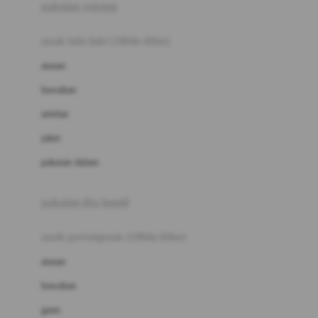
pakaian renang
Bumkins
anak laki-laki (18bln-8thn)
C
atasan
Cetaphil
bawahan
Chicco
setelan
Childlife
jaket
Clevamama
pakaian dalam
Cocolatte
Cottonseeds
pakaian ibu hamil
Cozy N Safe
anak perempuan (18bln-8thn)
Crane
atasan
Cybex
bawahan
D
gaun