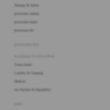
London Taxi
Shampo & Sabun
Love To Dream
perawatan rambut
perawatan mulut
M
perawatan diri
Magformers
Mama's Choice
perawatan ibu
Mamas&Papas
kesehatan & kebersihan
Mamaway
Tissue basah
Maxi Cosi
Laundry & Cleaning
Megabloks
Medical
Micro
Air Purifier & Humidifier
MiDeer
Mimi & Lula
potty
Mini Monkey