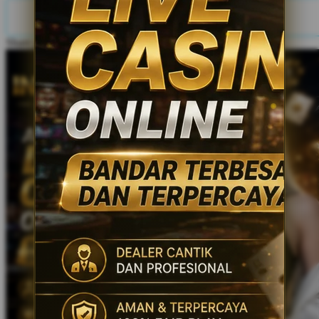
CLAIM BONUS
Xootz
Share product:
Y
Yamatoya
Z
Zaxy
Zoggs
0-9
4Moms
59S