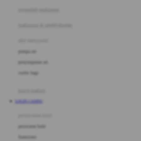
pengolah makanan
Joolz
Jujube
makanan & multivitamin
K
alat menyusui
Kiddycuts
pompa asi
Kumon
penyimpanan asi
L
cooler bags
Leapfrog
kursi makan
Leclerc
LOGIN CASINO
Lee Vierra
Lillebaby
perawatan bayi
Little Bird Told Me
perawatan kulit
Little Miss Janis
Sunscreen