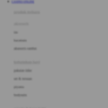
CASINO ONLINE
Azetabio
produk terbaru
B
aksesoris
Baabaasheepz
tas
Babiators
kacamata
Baby Dove
aksesoris rambut
Baby Jogger
Baby Rovega
kebutuhan bayi
Babybee
pakaian tidur
Banana Boat
set & terusan
Banz
piyama
Barbie
bodysuits
Beaba
Beauty Barn