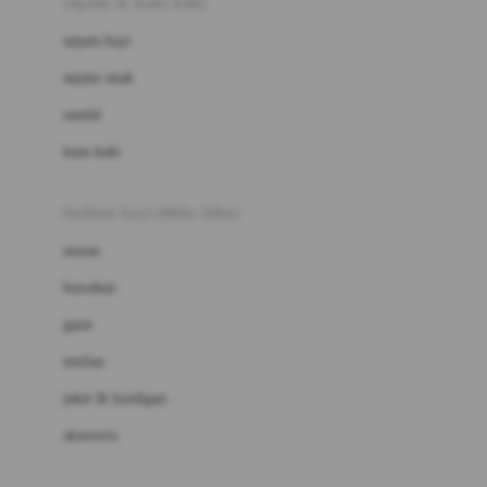
sepatu & kaus kaki
Bio Oil
sepatu bayi
Biolane
sepatu anak
Bite Fighters
sandal
Bizzi Growin
kaus kaki
Blackmores
fashion bayi (0bln-3thn)
Blooming Marvellous
atasan
Bonnels
bawahan
Bravado
gaun
Bruder
setelan
Brush Baby
jaket & kardigan
Buds Organics
aksesoris
Bugaboo
Buggygear