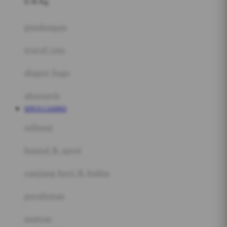
0-36 Kg
gendongan
travel cots
diaper bags
aksesoris
SITUS CASINO
selimut
bantal & sprei
ranjang bayi & balita
perabotan
matras