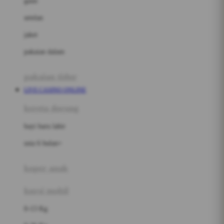
gaun
setelan
jaket
pakaian dalam
pakaian tidur
LIVE CASINO ONLINE
kereta dorong
bayi baru lahir
usia 6 bulan+
koper anak
kursi mobil
0-13 Kg