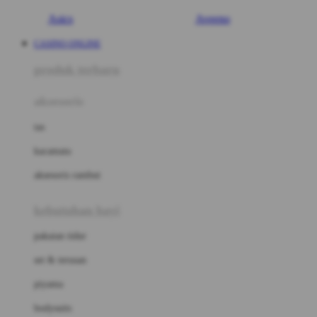
Asics
Aveeno
CASINO ONLINE
produk terbaru
aksesoris
tas
kacamata
aksesoris rambut
kebutuhan bayi
pakaian tidur
set & terusan
piyama
bodysuits