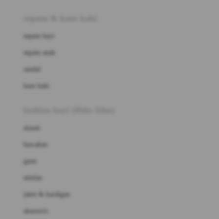
sepatu & kaus kaki
sepatu bayi
sepatu anak
sandal
kaus kaki
fashion bayi (0bln-3thn)
atasan
bawahan
gaun
setelan
jaket & kardigan
aksesoris