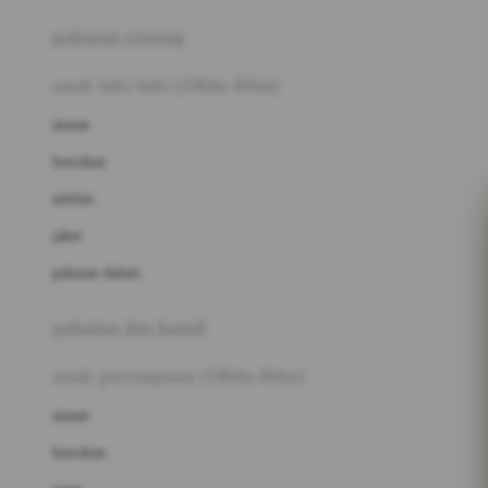
pakaian renang
anak laki-laki (18bln-8thn)
atasan
bawahan
setelan
jaket
pakaian dalam
pakaian ibu hamil
anak perempuan (18bln-8thn)
atasan
bawahan