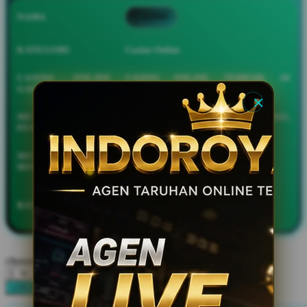
Twistshake
NAMA
CASINO
TY Toys
KATEGORI
Casino Online
U
CASINO ONLINE
CASINO ONLINE TERBAIK DI
GACOR HARI INI
INDONESIA
METODE
Transfer ALL Bank, E-Wallet, QRIS,
V
PEMBAYARAN
PULSA
Veja
MULAI DARI
IDR 10.000
MINIMAL
Vitaflow
Vtech
⭐⭐⭐⭐⭐ 4.9 / 5
RATING
8.851.999 ulasan pengguna
W
Waterland
choose qty
Wellness
DAFTAR
LOGIN
X