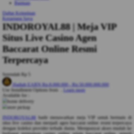
Bantuan
Q
Daftar Keinginan
QV Baby
Keranjang Saya
INDOROYAL88 | Meja VIP
R
Situs Live Casino Agen
Real Shades
Baccarat Online Resmi
Red Castle
Terpercaya
Ribbon Madness
Serendah
Rp 5
S
Hadiah EARN
Rp.8.000.000
-
Rp.50.000.000.000
Sebamed
Use Installment Options from
.
Learn more
Available for :
Silver Cross
home delivery
Simply Idea
store pickup
Skip Hop
INDOROYAL88
hadir menawarkan meja VIP untuk bermain di
situs live casino dan menjadi agen baccarat online resmi terpercaya
Spectra
dengan koleksi provider terbaik dunia. Mempunyai akses mudah ke
berbagai permainan casino online selain baccarat online, seperti