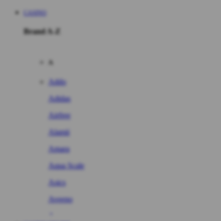
CASINO
Brand A-Z
A
Addo
Adidas
Airfree
Alamii
Amara
Aqua Scale
Asics
Aveeno
Awan