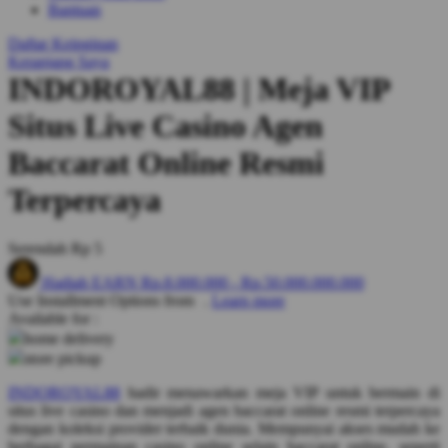
Bantuan
Q
Daftar Keinginan
QV Baby
Keranjang Saya
INDOROYAL88 | Meja VIP
R
Situs Live Casino Agen
Real Shades
Baccarat Online Resmi
Red Castle
Terpercaya
Ribbon Madness
Serendah
Rp 5
S
Hadiah EARN
Rp.8.000.000
-
Rp.50.000.000.000
Sebamed
Use Installment Options from
.
Learn more
Available for :
Silver Cross
home delivery
Simply Idea
store pickup
Skip Hop
INDOROYAL88
hadir menawarkan meja VIP untuk bermain di
situs live casino dan menjadi agen baccarat online resmi terpercaya
Spectra
dengan koleksi provider terbaik dunia. Mempunyai akses mudah ke
berbagai permainan casino online selain baccarat online, seperti