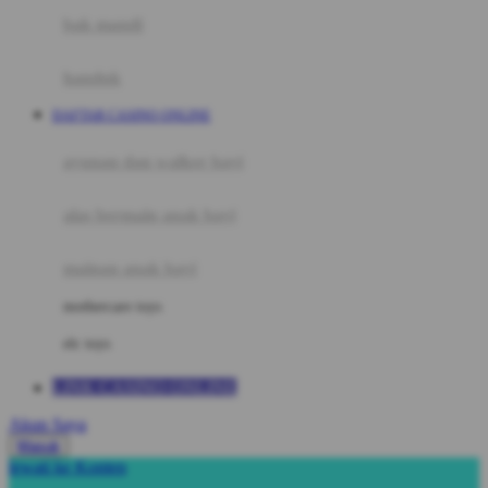
Moby
bak mandi
Momami
handuk
Mothercare
DAFTAR CASINO ONLINE
Mustela
ayunan dan walker bayi
My Buddy Tag
My K
alas bermain anak bayi
N
mainan anak bayi
Naif
mothercare toys
Nike
elc toys
Nordic Natural
LINK CASINO ONLINE
Nuby
Akun Saya
Nuna
Masuk
lewati ke Konten