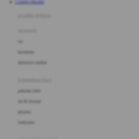
CASINO ONLINE
Azetabio
produk terbaru
B
aksesoris
Baabaasheepz
tas
Babiators
kacamata
Baby Dove
aksesoris rambut
Baby Jogger
Baby Rovega
kebutuhan bayi
Babybee
pakaian tidur
Banana Boat
set & terusan
Banz
piyama
Barbie
bodysuits
Beaba
Beauty Barn