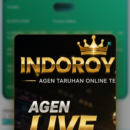
Twistshake
NAMA
CASINO
TY Toys
KATEGORI
Casino Online
U
CASINO ONLINE
CASINO ONLINE TERBAIK DI
GACOR HARI INI
INDONESIA
METODE
Transfer ALL Bank, E-Wallet, QRIS,
V
PEMBAYARAN
PULSA
Veja
MULAI DARI
IDR 10.000
MINIMAL
Vitaflow
Vtech
⭐⭐⭐⭐⭐ 4.9 / 5
RATING
8.851.999 ulasan pengguna
W
Waterland
choose qty
Wellness
DAFTAR
LOGIN
X