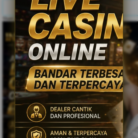
CLAIM BONUS
Xootz
Share product:
Y
Yamatoya
Z
Zaxy
Zoggs
0-9
4Moms
59S