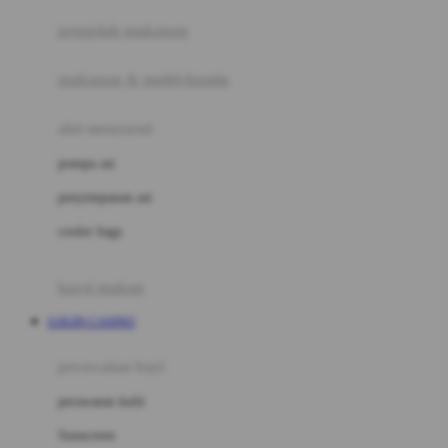
pengolah makanan
Joolz
Jujube
makanan & multivitamin
K
alat menyusui
Kiddycuts
pompa asi
Kumon
penyimpanan asi
L
cooler bags
Leapfrog
kursi makan
Leclerc
LOGIN CASINO
Lee Vierra
Lillebaby
perawatan bayi
Little Bird Told Me
perawatan kulit
Little Miss Janis
Sunscreen