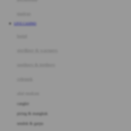
Happy Tummy
Hauck
matras
Havaianas
LIVE CASINO
Hegen
botol
Hot Wheels
sterilizer & warmers
Hybrid
soothers & teethers
I
Inlacta DHA
celemek
Interlac
alat makan
Ivenet
cangkir
J
piring & mangkuk
Jack N Jill
sendok & garpu
Joie