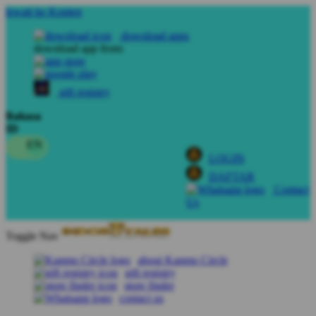
lewati ke Konten
download apps
download app from:
gift registry
Bahasa
ID
LOGIN
DAFTAR
Contact
Us
Toggle Nav
about Kanmo Circle
gift registry
store finder
contact us