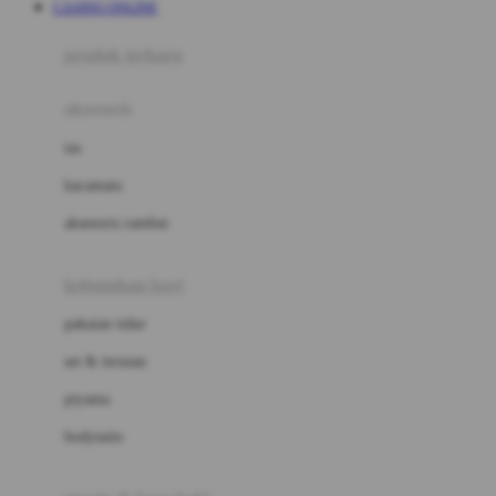
CASINO ONLINE
Azetabio
produk terbaru
B
aksesoris
Baabaasheepz
tas
Babiators
kacamata
Baby Dove
aksesoris rambut
Baby Jogger
Baby Rovega
kebutuhan bayi
Babybee
pakaian tidur
Banana Boat
set & terusan
Banz
piyama
Barbie
bodysuits
Beaba
Beauty Barn