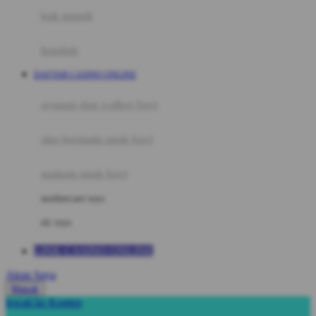
Moby
bak mandi
Momami
handuk
Mothercare
DAFTAR CASINO ONLINE
Mustela
ayunan dan walker bayi
My Buddy Tag
My K
alas bermain anak bayi
N
mainan anak bayi
Naif
mothercare toys
Nike
elc toys
Nordic Natural
LINK CASINO ONLINE
Nuby
Akun Saya
Nuna
Masuk
lewati ke Konten