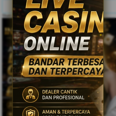
CLAIM BONUS
Xootz
Share product:
Y
Yamatoya
Z
Zaxy
Zoggs
0-9
4Moms
59S