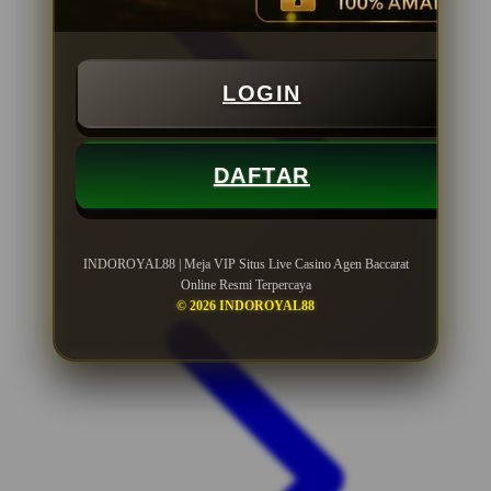
LOGIN
DAFTAR
INDOROYAL88 | Meja VIP Situs Live Casino Agen Baccarat
Online Resmi Terpercaya
© 2026 INDOROYAL88