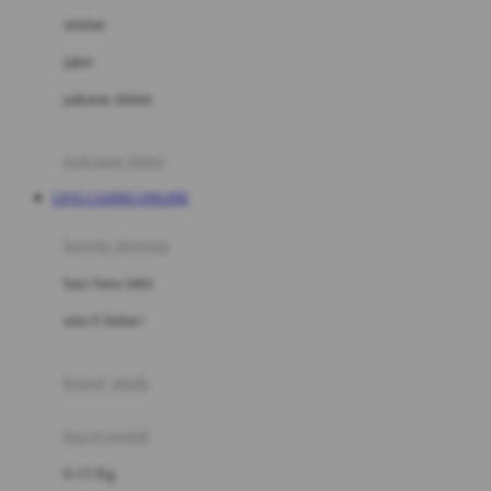
Dae Organics
setelan
Docare
jaket
Doona
pakaian dalam
Down To Earth
Drew
pakaian tidur
Dr. Brown's
LIVE CASINO ONLINE
E
kereta dorong
ELC
bayi baru lahir
Ergobaby
usia 6 bulan+
Expert Care
koper anak
Ezyroller
kursi mobil
F
0-13 Kg
Felt So Sweet