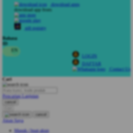
O
download apps
download app from:
Oh Ma Grain
Okiedog
gift registry
P
Bahasa
ID
Peachy
LOGIN
Phil & Ted's
DAFTAR
Philips Avent
Contact Us
Pigeon
Cari
Playgro
Pencarian Lanjutan
Poled Global
cancel
Ponycycle
Cari
cancel
Puma
Akun Saya
Pureats
Masuk / buat akun