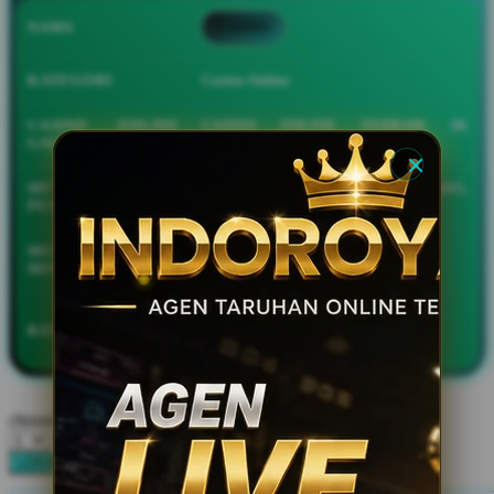
Twistshake
NAMA
CASINO
TY Toys
KATEGORI
Casino Online
U
CASINO ONLINE
CASINO ONLINE TERBAIK DI
GACOR HARI INI
INDONESIA
METODE
Transfer ALL Bank, E-Wallet, QRIS,
V
PEMBAYARAN
PULSA
Veja
MULAI DARI
IDR 10.000
MINIMAL
Vitaflow
Vtech
⭐⭐⭐⭐⭐ 4.9 / 5
RATING
8.851.999 ulasan pengguna
W
Waterland
choose qty
Wellness
DAFTAR
LOGIN
X