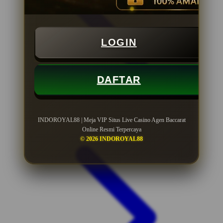
LOGIN
DAFTAR
INDOROYAL88 | Meja VIP Situs Live Casino Agen Baccarat
Online Resmi Terpercaya
© 2026 INDOROYAL88