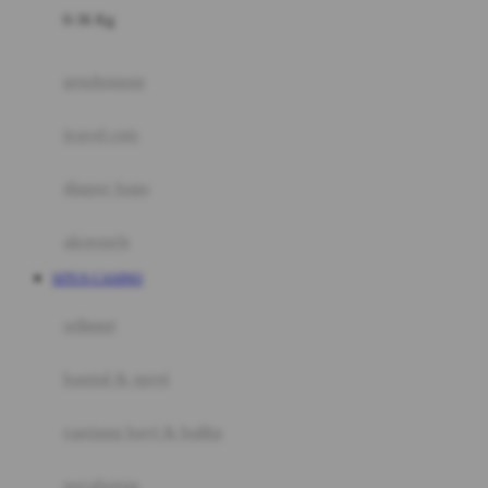
0-36 Kg
Fisher Price
Flipper
gendongan
Friends Of Sally
travel cots
G
diaper bags
Gb
Geko
aksesoris
Graco
SITUS CASINO
Gund
selimut
H
bantal & sprei
Habbie
Haenim
ranjang bayi & balita
Happy Horse
perabotan