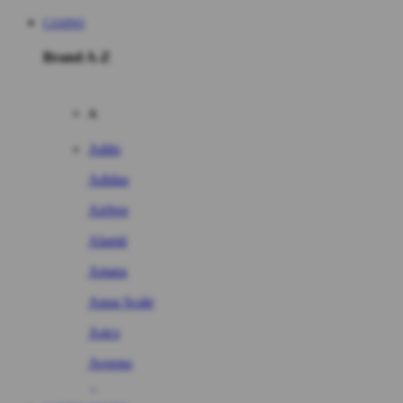
CASINO
Brand A-Z
A
Addo
Adidas
Airfree
Alamii
Amara
Aqua Scale
Asics
Aveeno
Awan