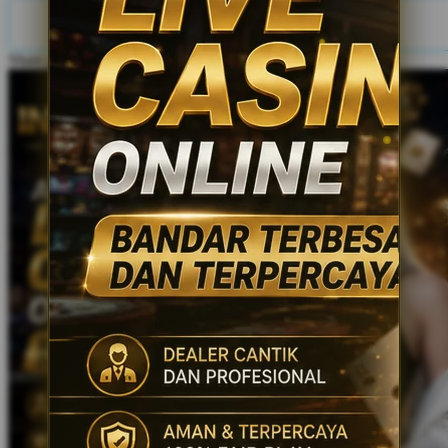
CLAIM BONUS
Xootz
Share product:
Y
Yamatoya
Z
Zaxy
Zoggs
0-9
4Moms
59S