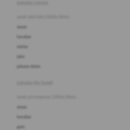
pakaian renang
Bumkins
anak laki-laki (18bln-8thn)
C
atasan
Cetaphil
bawahan
Chicco
setelan
Childlife
jaket
Clevamama
pakaian dalam
Cocolatte
Cottonseeds
pakaian ibu hamil
Cozy N Safe
anak perempuan (18bln-8thn)
Crane
atasan
Cybex
bawahan
D
gaun