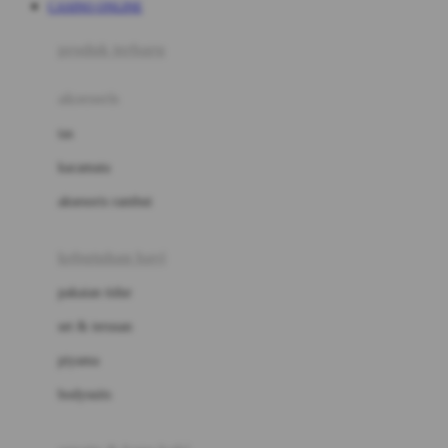
CASINO ONLINE
Azetabio
produk terbaru
B
aksesoris
Baabaasheepz
tas
Babiators
kacamata
Baby Dove
aksesoris rambut
Baby Jogger
Baby Rovega
kebutuhan bayi
Babybee
pakaian tidur
Banana Boat
set & terusan
Banz
piyama
Barbie
bodysuits
Beaba
Beauty Barn