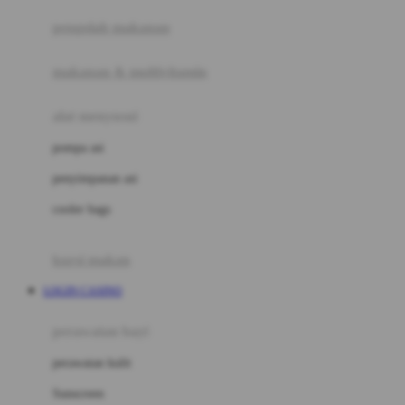
pengolah makanan
Joolz
Jujube
makanan & multivitamin
K
alat menyusui
Kiddycuts
pompa asi
Kumon
penyimpanan asi
L
cooler bags
Leapfrog
kursi makan
Leclerc
LOGIN CASINO
Lee Vierra
Lillebaby
perawatan bayi
Little Bird Told Me
perawatan kulit
Little Miss Janis
Sunscreen