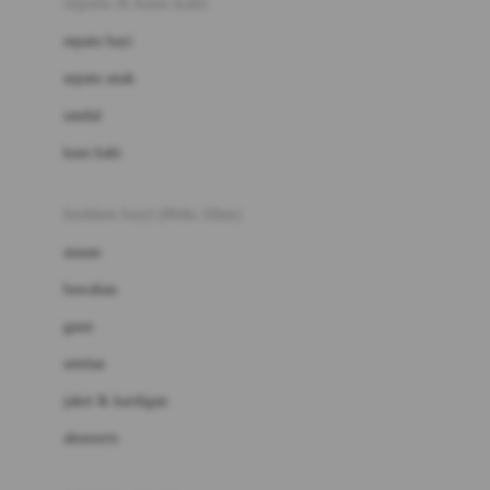
sepatu & kaus kaki
Bio Oil
sepatu bayi
Biolane
sepatu anak
Bite Fighters
sandal
Bizzi Growin
kaus kaki
Blackmores
fashion bayi (0bln-3thn)
Blooming Marvellous
atasan
Bonnels
bawahan
Bravado
gaun
Bruder
setelan
Brush Baby
jaket & kardigan
Buds Organics
aksesoris
Bugaboo
Buggygear