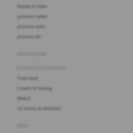
London Taxi
Shampo & Sabun
Love To Dream
perawatan rambut
perawatan mulut
M
perawatan diri
Magformers
Mama's Choice
perawatan ibu
Mamas&Papas
kesehatan & kebersihan
Mamaway
Tissue basah
Maxi Cosi
Laundry & Cleaning
Megabloks
Medical
Micro
Air Purifier & Humidifier
MiDeer
Mimi & Lula
potty
Mini Monkey