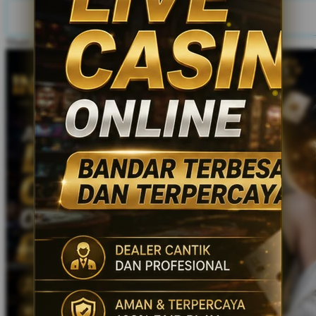
CLAIM BONUS
Xootz
Share product:
Y
Yamatoya
Z
Zaxy
Zoggs
0-9
4Moms
59S