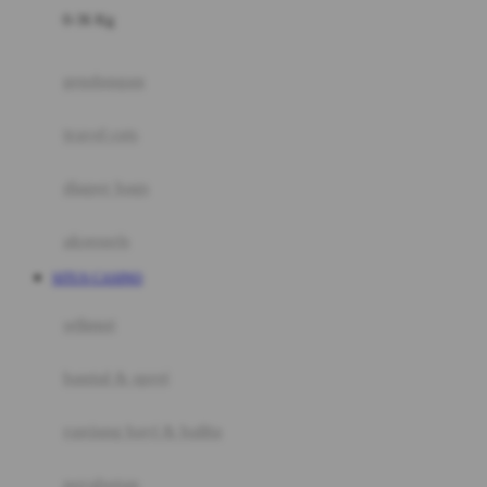
0-36 Kg
Fisher Price
Flipper
gendongan
Friends Of Sally
travel cots
G
diaper bags
Gb
Geko
aksesoris
Graco
SITUS CASINO
Gund
selimut
H
bantal & sprei
Habbie
Haenim
ranjang bayi & balita
Happy Horse
perabotan