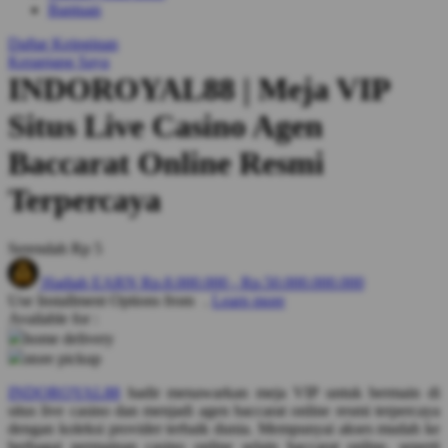
Bantuan
Q
Daftar Keinginan
QV Baby
Keranjang Saya
INDOROYAL88 | Meja VIP
R
Situs Live Casino Agen
Real Shades
Baccarat Online Resmi
Red Castle
Terpercaya
Ribbon Madness
Serendah
Rp 5
S
Hadiah EARN
Rp.8.000.000
-
Rp.50.000.000.000
Sebamed
Use Installment Options from
.
Learn more
Available for :
Silver Cross
home delivery
Simply Idea
store pickup
Skip Hop
INDOROYAL88
hadir menawarkan meja VIP untuk bermain di
situs live casino dan menjadi agen baccarat online resmi terpercaya
Spectra
dengan koleksi provider terbaik dunia. Mempunyai akses mudah ke
berbagai permainan casino online selain baccarat online, seperti