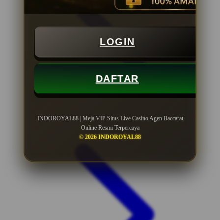
LOGIN
DAFTAR
INDOROYAL88 | Meja VIP Situs Live Casino Agen Baccarat
Online Resmi Terpercaya
© 2026 INDOROYAL88