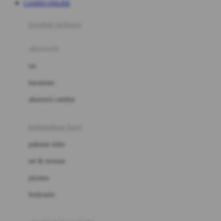
CASINO ONLINE
Azetabio
produk terbaru
B
aksesoris
Baabaasheepz
tas
Babiators
kacamata
Baby Dove
aksesoris rambut
Baby Jogger
Baby Rovega
kebutuhan bayi
Babybee
pakaian tidur
Banana Boat
set & terusan
Banz
piyama
Barbie
bodysuits
Beaba
Beauty Barn