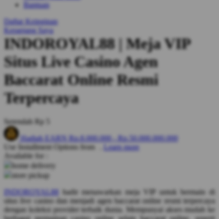
Bantuan
Q
Daftar Keinginan
QV Baby
Keranjang Saya
INDOROYAL88 | Meja VIP
R
Situs Live Casino Agen
Real Shades
Baccarat Online Resmi
Red Castle
Terpercaya
Ribbon Madness
Serendah
Rp 5
S
Hadiah EARN
Rp.8.000.000
-
Rp.50.000.000.000
Sebamed
Use Installment Options from
.
Learn more
Available for :
Silver Cross
home delivery
Simply Idea
store pickup
Skip Hop
INDOROYAL88
hadir menawarkan meja VIP untuk bermain di
situs live casino dan menjadi agen baccarat online resmi terpercaya
Spectra
dengan koleksi provider terbaik dunia. Mempunyai akses mudah ke
berbagai permainan casino online selain baccarat online, seperti