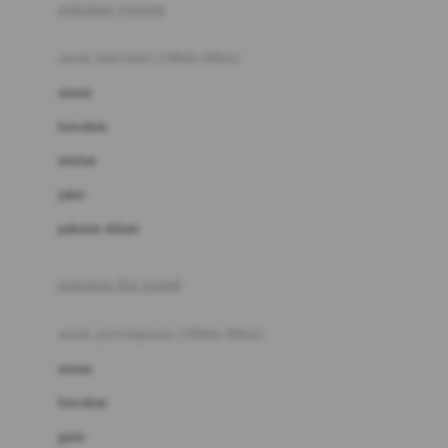
pakaian renang
Bumkins
anak laki-laki (18bln-8thn)
C
atasan
Cetaphil
bawahan
Chicco
setelan
Childlife
jaket
Clevamama
pakaian dalam
Cocolatte
Cottonseeds
pakaian ibu hamil
Cozy N Safe
anak perempuan (18bln-8thn)
Crane
atasan
Cybex
bawahan
D
gaun