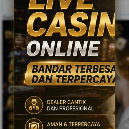
CLAIM BONUS
Xootz
Share product:
Y
Yamatoya
Z
Zaxy
Zoggs
0-9
4Moms
59S