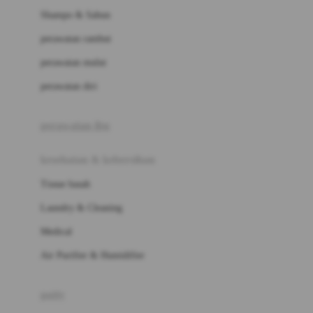
London Taxi
Shampo & Sabun
Love To Dream
perawatan rambut
perawatan mulut
M
perawatan diri
Magformers
Mama's Choice
perawatan ibu
Mamas&Papas
kesehatan & kebersihan
Mamaway
Tissue basah
Maxi Cosi
Laundry & Cleaning
Megabloks
Medical
Micro
Air Purifier & Humidifier
MiDeer
Mimi & Lula
potty
Mini Monkey