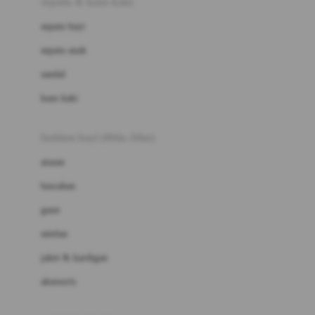
sepatu & kaus kaki
Bio Oil
sepatu bayi
Biolane
sepatu anak
Bite Fighters
sandal
Bizzi Growin
kaus kaki
Blackmores
fashion bayi (0bln-3thn)
Blooming Marvellous
atasan
Bonnels
bawahan
Bravado
gaun
Bruder
setelan
Brush Baby
jaket & kardigan
Buds Organics
aksesoris
Bugaboo
Buggygear