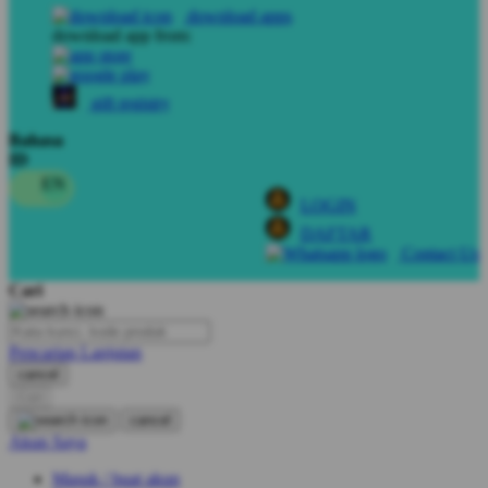
O
download apps
download app from:
Oh Ma Grain
Okiedog
gift registry
P
Bahasa
ID
Peachy
LOGIN
Phil & Ted's
DAFTAR
Philips Avent
Contact Us
Pigeon
Cari
Playgro
Pencarian Lanjutan
Poled Global
cancel
Ponycycle
Cari
cancel
Puma
Akun Saya
Pureats
Masuk / buat akun