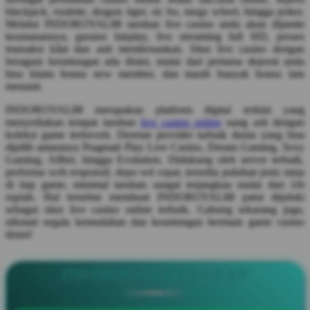
Squishmallows
blackjack, roulette, dragon tiger, sic bo, mega wheel, hingga poker.
Melalui INDOROYAL88 taruhan live casino anda akan dijamin
Starbooks
keamanannya, garansi fairplay, live streaming full HD, proses
transaksi kilat dan anti membosankan. Situs live casino dengan
Stick-O
beragam keuntungan ada disini, mulai dari pertama deposit anda
bisa klaim bonus new member, dan masih banyak bonus lain
Stokke
menanti.
Sudocrem
INDOROYAL88 merupakan platform digital terkini yang
menyediakan tempat taruhan
live casino online
uang asli dengan
Sumimo
koleksi game terfavorit. Deretan provider tarbaik dunia yang bisa
dipilih antaranya Pragmati Play Live Casino, Dream Gaming, Sexy
Sunnylife
Gaming, Allbet, hingga Evolution. Didukung oleh server terbaik,
Sun-Staches
performa web responsif, depo wd cepat, tersedia puluhan jenis meja
di tiap game, minimal taruhan sangat terjangkau mulai dari 1rb
Swimava
rupiah. Hal tersebut membuat INDOROYAL88 patut dijuluki
sebagai situs live casino online terbaik. Gabung sekarang juga,
nikmati segala kemudahan dan keuntungan bermain game casino
T
disini!
Tommee Tippee
INFORMASI LENGKAP
Trunki
Tutti Bambini