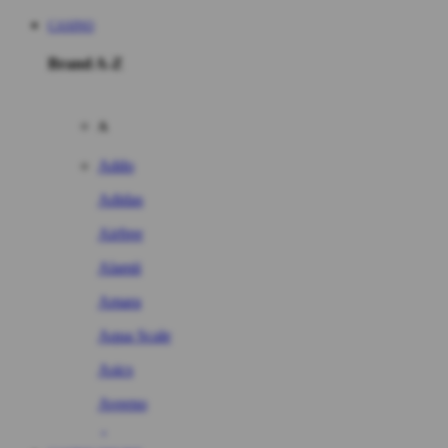
CASINO
Brand A-Z
A
Addo
Adidas
Airfree
Alamii
Amara
Aqua Scale
Asics
Aveeno
Awan