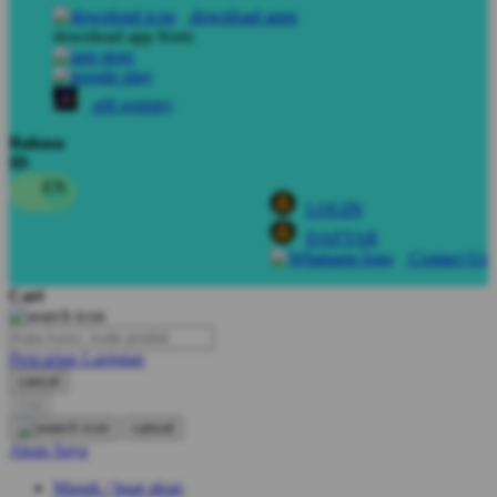
O
download apps
download app from:
Oh Ma Grain
Okiedog
gift registry
P
Bahasa
ID
Peachy
LOGIN
Phil & Ted's
DAFTAR
Philips Avent
Contact Us
Pigeon
Cari
Playgro
Pencarian Lanjutan
Poled Global
cancel
Ponycycle
Cari
cancel
Puma
Akun Saya
Pureats
Masuk / buat akun