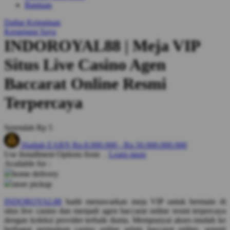
Bantuan
Q
Daftar Keinginan
QV Baby
Keranjang Saya
INDOROYAL88 | Meja VIP
R
Situs Live Casino Agen
Real Shades
Baccarat Online Resmi
Red Castle
Terpercaya
Ribbon Madness
Serendah
Rp 5
S
Hadiah EARN
Rp.8.000.000
-
Rp.50.000.000.000
Sebamed
Use Installment Options from
.
Learn more
Available for :
Silver Cross
home delivery
Simply Idea
store pickup
Skip Hop
INDOROYAL88
hadir menawarkan meja VIP untuk bermain di
situs live casino dan menjadi agen baccarat online resmi terpercaya
Spectra
dengan koleksi provider terbaik dunia. Mempunyai akses mudah ke
berbagai permainan casino online selain baccarat online, seperti