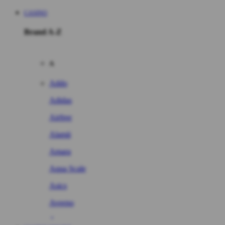
CASINO
Brand A-Z
A
Addo
Adidas
Airfree
Alamii
Amara
Aqua Scale
Asics
Aveeno
Awan