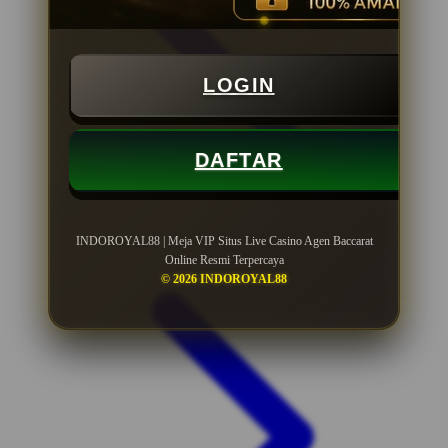
LOGIN
DAFTAR
INDOROYAL88 | Meja VIP Situs Live Casino Agen Baccarat
Online Resmi Terpercaya
© 2026 INDOROYAL88