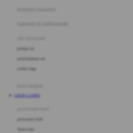
pengolah makanan
Joolz
Jujube
makanan & multivitamin
K
alat menyusui
Kiddycuts
pompa asi
Kumon
penyimpanan asi
L
cooler bags
Leapfrog
kursi makan
Leclerc
LOGIN CASINO
Lee Vierra
Lillebaby
perawatan bayi
Little Bird Told Me
perawatan kulit
Little Miss Janis
Sunscreen