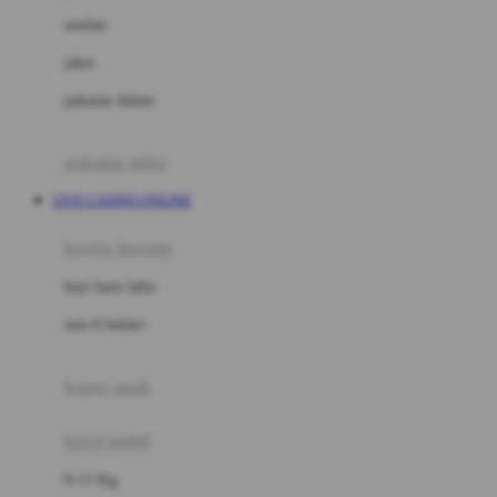
Dae Organics
setelan
Docare
jaket
Doona
pakaian dalam
Down To Earth
Drew
pakaian tidur
Dr. Brown's
LIVE CASINO ONLINE
E
kereta dorong
ELC
bayi baru lahir
Ergobaby
usia 6 bulan+
Expert Care
koper anak
Ezyroller
kursi mobil
F
0-13 Kg
Felt So Sweet