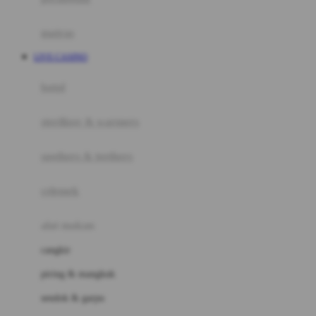
Happy Tummy
Hauck
matras
Havaianas
LIVE CASINO
Hegen
botol
Hot Wheels
sterilizer & warmers
Hybrid
soothers & teethers
I
Inlacta DHA
celemek
Interlac
alat makan
Ivenet
cangkir
J
piring & mangkuk
Jack N Jill
sendok & garpu
Joie