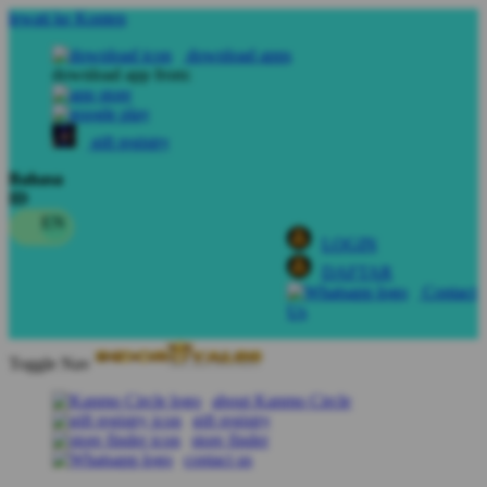
lewati ke Konten
download apps
download app from:
gift registry
Bahasa
ID
LOGIN
DAFTAR
Contact
Us
Toggle Nav
about Kanmo Circle
gift registry
store finder
contact us