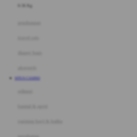
0-36 Kg
Fisher Price
Flipper
gendongan
Friends Of Sally
travel cots
G
diaper bags
Gb
Geko
aksesoris
Graco
SITUS CASINO
Gund
selimut
H
bantal & sprei
Habbie
Haenim
ranjang bayi & balita
Happy Horse
perabotan