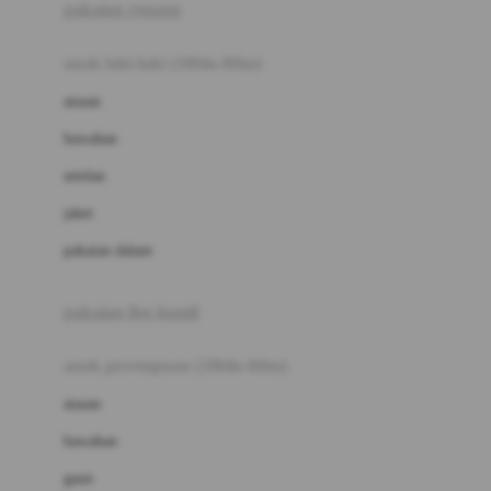
pakaian renang
Bumkins
anak laki-laki (18bln-8thn)
C
atasan
Cetaphil
bawahan
Chicco
setelan
Childlife
jaket
Clevamama
pakaian dalam
Cocolatte
Cottonseeds
pakaian ibu hamil
Cozy N Safe
anak perempuan (18bln-8thn)
Crane
atasan
Cybex
bawahan
D
gaun