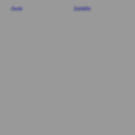
Awan
Azetabio