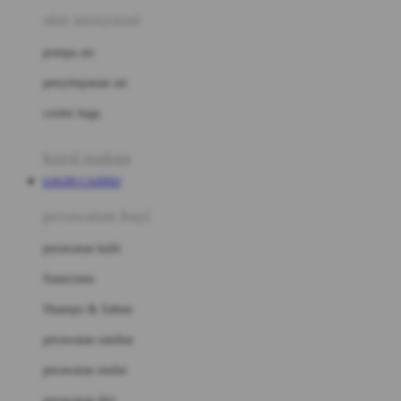
alat menyusui
pompa asi
penyimpanan asi
cooler bags
kursi makan
LOGIN CASINO
perawatan bayi
perawatan kulit
Sunscreen
Shampo & Sabun
perawatan rambut
perawatan mulut
perawatan diri