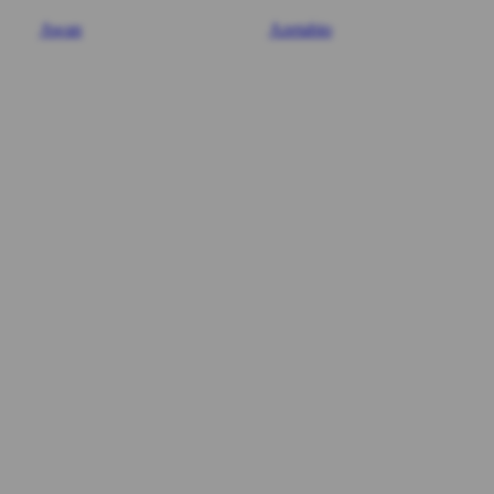
Awan
Azetabio