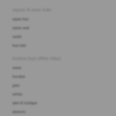
sepatu & kaus kaki
sepatu bayi
sepatu anak
sandal
kaus kaki
fashion bayi (0bln-3thn)
atasan
bawahan
gaun
setelan
jaket & kardigan
aksesoris