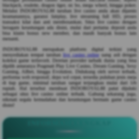
Squishmallows
blackjack, roulette, dragon tiger, sic bo, mega wheel, hingga poker.
Melalui INDOROYAL88 taruhan live casino anda akan dijamin
Starbooks
keamanannya, garansi fairplay, live streaming full HD, proses
transaksi kilat dan anti membosankan. Situs live casino dengan
Stick-O
beragam keuntungan ada disini, mulai dari pertama deposit anda
bisa klaim bonus new member, dan masih banyak bonus lain
Stokke
menanti.
Sudocrem
INDOROYAL88 merupakan platform digital terkini yang
menyediakan tempat taruhan
live casino online
uang asli dengan
Sumimo
koleksi game terfavorit. Deretan provider tarbaik dunia yang bisa
dipilih antaranya Pragmati Play Live Casino, Dream Gaming, Sexy
Sunnylife
Gaming, Allbet, hingga Evolution. Didukung oleh server terbaik,
Sun-Staches
performa web responsif, depo wd cepat, tersedia puluhan jenis meja
di tiap game, minimal taruhan sangat terjangkau mulai dari 1rb
Swimava
rupiah. Hal tersebut membuat INDOROYAL88 patut dijuluki
sebagai situs live casino online terbaik. Gabung sekarang juga,
nikmati segala kemudahan dan keuntungan bermain game casino
T
disini!
Tommee Tippee
INFORMASI LENGKAP
Trunki
Tutti Bambini