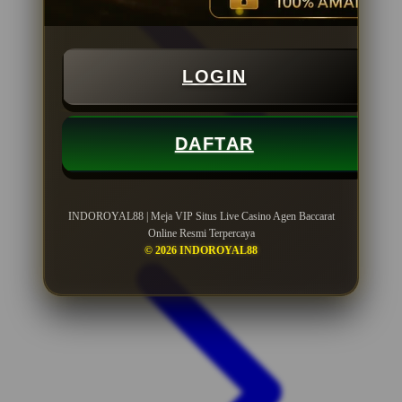
LOGIN
DAFTAR
INDOROYAL88 | Meja VIP Situs Live Casino Agen Baccarat
Online Resmi Terpercaya
© 2026 INDOROYAL88