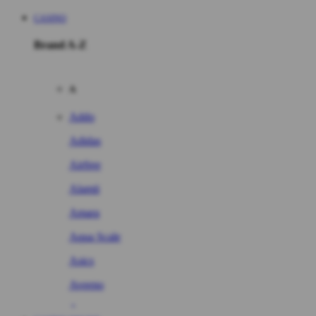
CASINO
Brand A-Z
A
Addo
Adidas
Airfree
Alamii
Amara
Aqua Scale
Asics
Aveeno
Awan