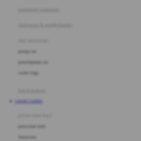
pengolah makanan
Joolz
Jujube
makanan & multivitamin
K
alat menyusui
Kiddycuts
pompa asi
Kumon
penyimpanan asi
L
cooler bags
Leapfrog
kursi makan
Leclerc
LOGIN CASINO
Lee Vierra
Lillebaby
perawatan bayi
Little Bird Told Me
perawatan kulit
Little Miss Janis
Sunscreen