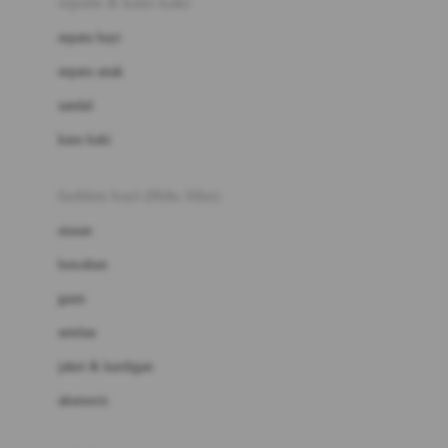
sepatu & kaus kaki
Bio Oil
sepatu bayi
Biolane
sepatu anak
Bite Fighters
sandal
Bizzi Growin
kaus kaki
Blackmores
fashion bayi (0bln-3thn)
Blooming Marvellous
atasan
Bonnels
bawahan
Bravado
gaun
Bruder
setelan
Brush Baby
jaket & kardigan
Buds Organics
aksesoris
Bugaboo
Buggygear