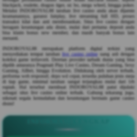
Squishmallows
blackjack, roulette, dragon tiger, sic bo, mega wheel, hingga poker.
Melalui INDOROYAL88 taruhan live casino anda akan dijamin
Starbooks
keamanannya, garansi fairplay, live streaming full HD, proses
transaksi kilat dan anti membosankan. Situs live casino dengan
Stick-O
beragam keuntungan ada disini, mulai dari pertama deposit anda
bisa klaim bonus new member, dan masih banyak bonus lain
Stokke
menanti.
Sudocrem
INDOROYAL88 merupakan platform digital terkini yang
menyediakan tempat taruhan
live casino online
uang asli dengan
Sumimo
koleksi game terfavorit. Deretan provider tarbaik dunia yang bisa
dipilih antaranya Pragmati Play Live Casino, Dream Gaming, Sexy
Sunnylife
Gaming, Allbet, hingga Evolution. Didukung oleh server terbaik,
Sun-Staches
performa web responsif, depo wd cepat, tersedia puluhan jenis meja
di tiap game, minimal taruhan sangat terjangkau mulai dari 1rb
Swimava
rupiah. Hal tersebut membuat INDOROYAL88 patut dijuluki
sebagai situs live casino online terbaik. Gabung sekarang juga,
nikmati segala kemudahan dan keuntungan bermain game casino
T
disini!
Tommee Tippee
INFORMASI LENGKAP
Trunki
Tutti Bambini