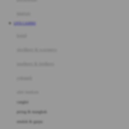
Happy Tummy
Hauck
matras
Havaianas
LIVE CASINO
Hegen
botol
Hot Wheels
sterilizer & warmers
Hybrid
soothers & teethers
I
Inlacta DHA
celemek
Interlac
alat makan
Ivenet
cangkir
J
piring & mangkuk
Jack N Jill
sendok & garpu
Joie