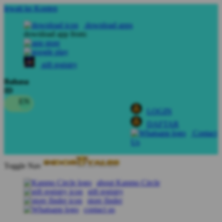
lewati ke Konten
download apps
download app from:
gift registry
Bahasa
ID
LOGIN
DAFTAR
Contact
Us
Toggle Nav
about Kanmo Circle
gift registry
store finder
contact us