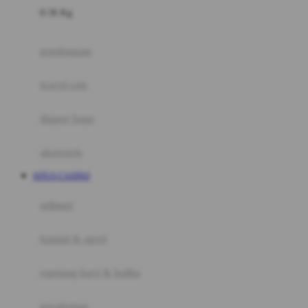
0-36 Kg
Fisher Price
Flipper
gendongan
Friends Of Sally
travel cots
G
diaper bags
Gb
Geko
aksesoris
Graco
SITUS CASINO
Gund
selimut
H
bantal & sprei
Habbie
Haenim
ranjang bayi & balita
Happy Horse
perabotan