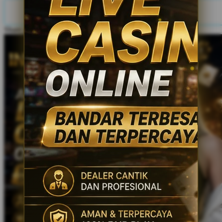
CLAIM BONUS
Xootz
Share product:
Y
Yamatoya
Z
Zaxy
Zoggs
0-9
4Moms
59S