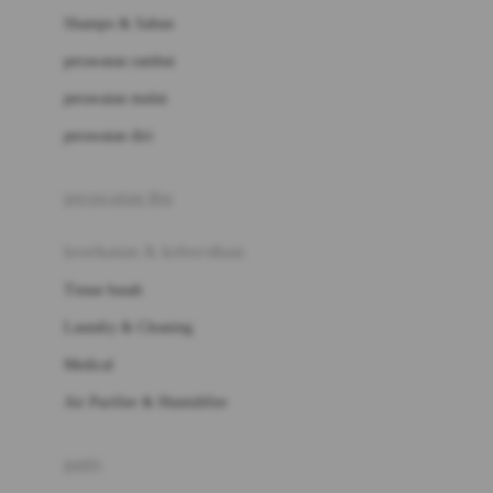
London Taxi
Shampo & Sabun
Love To Dream
perawatan rambut
perawatan mulut
M
perawatan diri
Magformers
Mama's Choice
perawatan ibu
Mamas&Papas
kesehatan & kebersihan
Mamaway
Tissue basah
Maxi Cosi
Laundry & Cleaning
Megabloks
Medical
Micro
Air Purifier & Humidifier
MiDeer
Mimi & Lula
potty
Mini Monkey