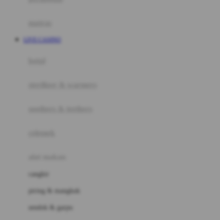
Happy Tummy
Hauck
matras
Havaianas
LIVE CASINO
Hegen
botol
Hot Wheels
sterilizer & warmers
Hybrid
soothers & teethers
I
Inlacta DHA
celemek
Interlac
alat makan
Ivenet
cangkir
J
piring & mangkuk
Jack N Jill
sendok & garpu
Joie