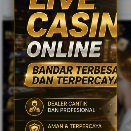
CLAIM BONUS
Xootz
Share product:
Y
Yamatoya
Z
Zaxy
Zoggs
0-9
4Moms
59S