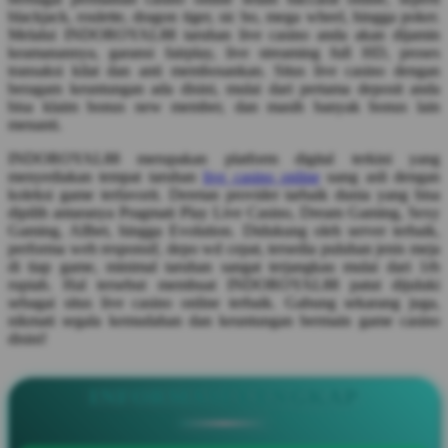
Squishmallows
blackjack, roulette, dragon tiger, sic bo, mega wheel, hingga poker.
Melalui INDOROYAL88 taruhan live casino anda akan dijamin
Starbooks
keamanannya, garansi fairplay, live streaming full HD, proses
transaksi kilat dan anti membosankan. Situs live casino dengan
Stick-O
beragam keuntungan ada disini, mulai dari pertama deposit anda
bisa klaim bonus new member, dan masih banyak bonus lain
Stokke
menanti.
Sudocrem
INDOROYAL88 merupakan platform digital terkini yang
menyediakan tempat taruhan
live casino online
uang asli dengan
Sumimo
koleksi game terfavorit. Deretan provider tarbaik dunia yang bisa
dipilih antaranya Pragmati Play Live Casino, Dream Gaming, Sexy
Sunnylife
Gaming, Allbet, hingga Evolution. Didukung oleh server terbaik,
Sun-Staches
performa web responsif, depo wd cepat, tersedia puluhan jenis meja
di tiap game, minimal taruhan sangat terjangkau mulai dari 1rb
Swimava
rupiah. Hal tersebut membuat INDOROYAL88 patut dijuluki
sebagai situs live casino online terbaik. Gabung sekarang juga,
nikmati segala kemudahan dan keuntungan bermain game casino
T
disini!
Tommee Tippee
INFORMASI LENGKAP
Trunki
Tutti Bambini