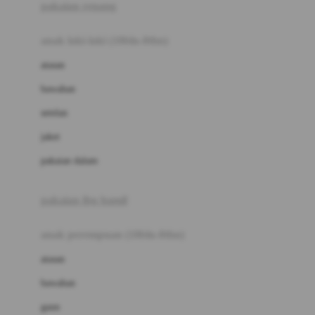
pakaian renang
Bumkins
anak laki-laki (18bln-8thn)
C
atasan
Cetaphil
bawahan
Chicco
setelan
Childlife
jaket
Clevamama
pakaian dalam
Cocolatte
Cottonseeds
pakaian ibu hamil
Cozy N Safe
anak perempuan (18bln-8thn)
Crane
atasan
Cybex
bawahan
D
gaun