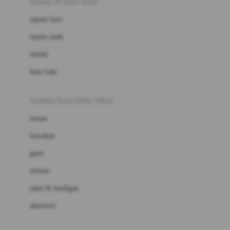
sepatu & kaus kaki
Bio Oil
sepatu bayi
Biolane
sepatu anak
Bite Fighters
sandal
Bizzi Growin
kaus kaki
Blackmores
fashion bayi (0bln-3thn)
Blooming Marvellous
atasan
Bonnels
bawahan
Bravado
gaun
Bruder
setelan
Brush Baby
jaket & kardigan
Buds Organics
aksesoris
Bugaboo
Buggygear