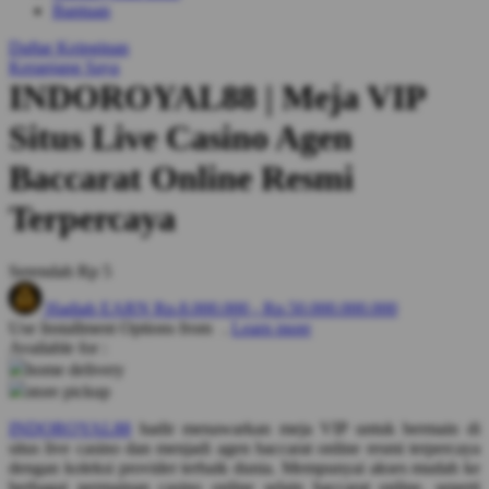
Bantuan
Q
Daftar Keinginan
QV Baby
Keranjang Saya
INDOROYAL88 | Meja VIP
R
Situs Live Casino Agen
Real Shades
Baccarat Online Resmi
Red Castle
Terpercaya
Ribbon Madness
Serendah
Rp 5
S
Hadiah EARN
Rp.8.000.000
-
Rp.50.000.000.000
Sebamed
Use Installment Options from
.
Learn more
Available for :
Silver Cross
home delivery
Simply Idea
store pickup
Skip Hop
INDOROYAL88
hadir menawarkan meja VIP untuk bermain di
situs live casino dan menjadi agen baccarat online resmi terpercaya
Spectra
dengan koleksi provider terbaik dunia. Mempunyai akses mudah ke
berbagai permainan casino online selain baccarat online, seperti