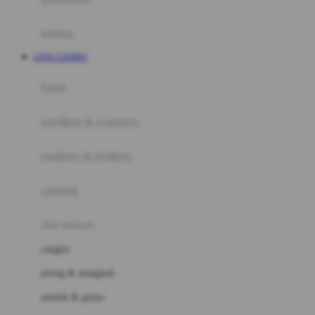
Happy Tummy
Hauck
matras
Havaianas
LIVE CASINO
Hegen
botol
Hot Wheels
sterilizer & warmers
Hybrid
soothers & teethers
I
Inlacta DHA
celemek
Interlac
alat makan
Ivenet
cangkir
J
piring & mangkuk
Jack N Jill
sendok & garpu
Joie