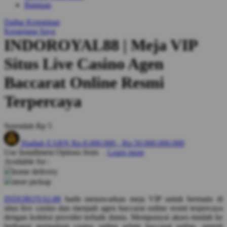
Bantuan
Q
Daftar Keinginan
QV Baby
Keranjang Saya
INDOROYAL88 | Meja VIP
R
Situs Live Casino Agen
Real Shades
Baccarat Online Resmi
Red Castle
Terpercaya
Ribbon Madness
Serendah
Rp 5
S
Hadiah EARN
Rp.8.000.000
-
Rp.50.000.000.000
Sebamed
Use Installment Options from
.
Learn more
Available for :
Silver Cross
home delivery
Simply Idea
store pickup
Skip Hop
INDOROYAL88
hadir menawarkan meja VIP untuk bermain di
situs live casino dan menjadi agen baccarat online resmi terpercaya
Spectra
dengan koleksi provider terbaik dunia. Mempunyai akses mudah ke
berbagai permainan casino online selain baccarat online, seperti