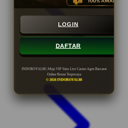
LOGIN
DAFTAR
INDOROYAL88 | Meja VIP Situs Live Casino Agen Baccarat
Online Resmi Terpercaya
© 2026 INDOROYAL88