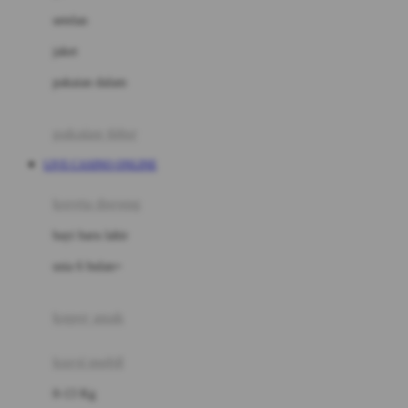
Dae Organics
setelan
Docare
jaket
Doona
pakaian dalam
Down To Earth
Drew
pakaian tidur
Dr. Brown's
LIVE CASINO ONLINE
E
kereta dorong
ELC
bayi baru lahir
Ergobaby
usia 6 bulan+
Expert Care
koper anak
Ezyroller
kursi mobil
F
0-13 Kg
Felt So Sweet