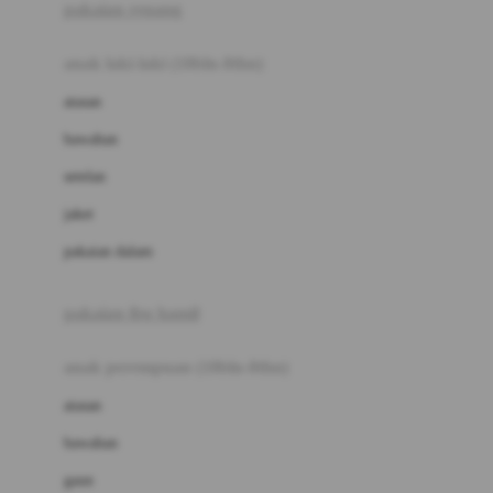
pakaian renang
Bumkins
anak laki-laki (18bln-8thn)
C
atasan
Cetaphil
bawahan
Chicco
setelan
Childlife
jaket
Clevamama
pakaian dalam
Cocolatte
Cottonseeds
pakaian ibu hamil
Cozy N Safe
anak perempuan (18bln-8thn)
Crane
atasan
Cybex
bawahan
D
gaun