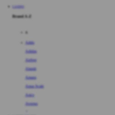
CASINO
Brand A-Z
A
Addo
Adidas
Airfree
Alamii
Amara
Aqua Scale
Asics
Aveeno
Awan