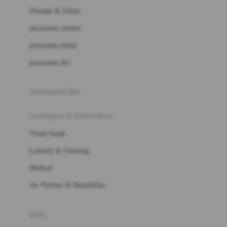
London Taxi
Shampo & Sabun
Love To Dream
perawatan rambut
perawatan mulut
M
perawatan diri
Magformers
Mama's Choice
perawatan ibu
Mamas&Papas
kesehatan & kebersihan
Mamaway
Tissue basah
Maxi Cosi
Laundry & Cleaning
Megabloks
Medical
Micro
Air Purifier & Humidifier
MiDeer
Mimi & Lula
potty
Mini Monkey