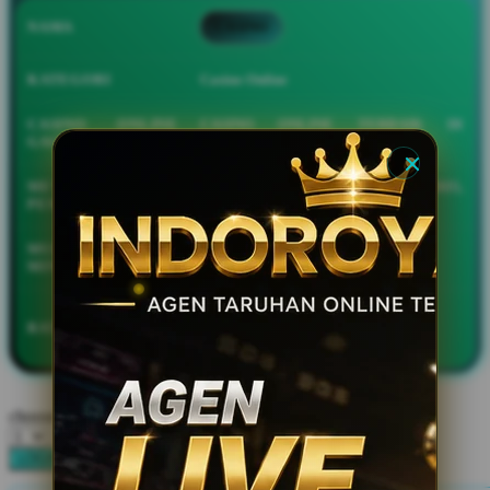
Twistshake
NAMA
CASINO
TY Toys
KATEGORI
Casino Online
U
CASINO ONLINE
CASINO ONLINE TERBAIK DI
GACOR HARI INI
INDONESIA
METODE
Transfer ALL Bank, E-Wallet, QRIS,
V
PEMBAYARAN
PULSA
Veja
MULAI DARI
IDR 10.000
MINIMAL
Vitaflow
Vtech
⭐⭐⭐⭐⭐ 4.9 / 5
RATING
8.851.999 ulasan pengguna
W
Waterland
choose qty
Wellness
DAFTAR
LOGIN
X