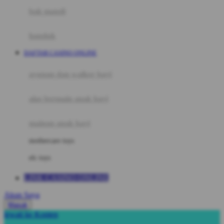
Moby
bak mandi
Momami
handuk
Mothercare
DAFTAR CASINO ONLINE
Mustela
ayunan dan walker bayi
My Buddy Tag
My K
alas bermain anak bayi
N
mainan anak bayi
Naif
mothercare toys
Nike
elc toys
Nordic Natural
LINK CASINO ONLINE
Nuby
Akun Saya
Nuna
Masuk
lewati ke Konten