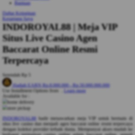
Bantuan
Q
Daftar Keinginan
QV Baby
Keranjang Saya
INDOROYAL88 | Meja VIP
R
Situs Live Casino Agen
Real Shades
Baccarat Online Resmi
Red Castle
Terpercaya
Ribbon Madness
Serendah
Rp 5
S
Hadiah EARN
Rp.8.000.000
-
Rp.50.000.000.000
Sebamed
Use Installment Options from
.
Learn more
Available for :
Silver Cross
home delivery
Simply Idea
store pickup
Skip Hop
INDOROYAL88
hadir menawarkan meja VIP untuk bermain di
situs live casino dan menjadi agen baccarat online resmi terpercaya
Spectra
dengan koleksi provider terbaik dunia. Mempunyai akses mudah ke
berbagai permainan casino online selain baccarat online, seperti