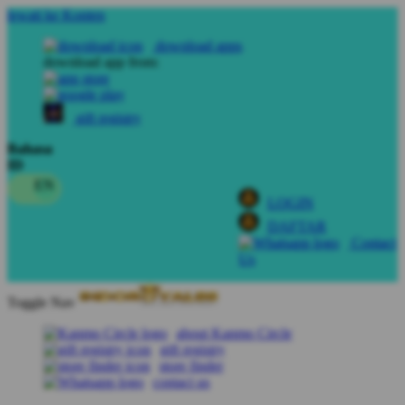
lewati ke Konten
download apps
download app from:
gift registry
Bahasa
ID
LOGIN
DAFTAR
Contact
Us
Toggle Nav
about Kanmo Circle
gift registry
store finder
contact us