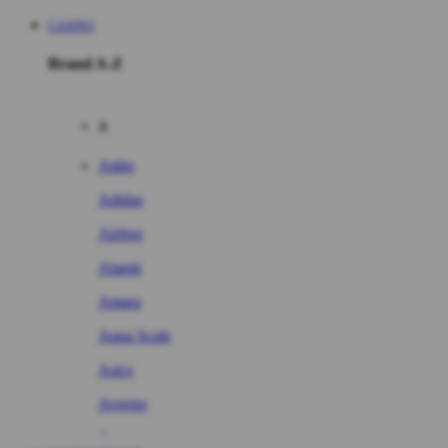
CASINO
Brand A-Z
A
Addo
Adidas
Airfree
Alamii
Amara
Aqua Scale
Asics
Aveeno
Awan