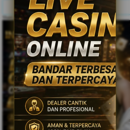
CLAIM BONUS
Xootz
Share product:
Y
Yamatoya
Z
Zaxy
Zoggs
0-9
4Moms
59S