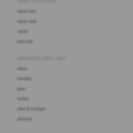
sepatu & kaus kaki
Bio Oil
sepatu bayi
Biolane
sepatu anak
Bite Fighters
sandal
Bizzi Growin
kaus kaki
Blackmores
fashion bayi (0bln-3thn)
Blooming Marvellous
atasan
Bonnels
bawahan
Bravado
gaun
Bruder
setelan
Brush Baby
jaket & kardigan
Buds Organics
aksesoris
Bugaboo
Buggygear