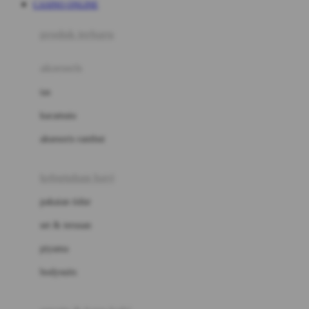
CASINO ONLINE
Azetabio
produk terbaru
B
aksesoris
Baabaasheepz
tas
Babiators
kacamata
Baby Dove
aksesoris rambut
Baby Jogger
Baby Rovega
kebutuhan bayi
Babybee
pakaian tidur
Banana Boat
set & terusan
Banz
piyama
Barbie
bodysuits
Beaba
Beauty Barn