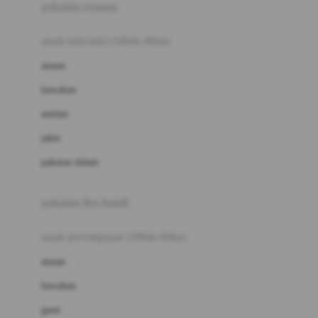
pakaian renang
Bumkins
anak laki-laki (18bln-8thn)
C
atasan
Cetaphil
bawahan
Chicco
setelan
Childlife
jaket
Clevamama
pakaian dalam
Cocolatte
Cottonseeds
pakaian ibu hamil
Cozy N Safe
anak perempuan (18bln-8thn)
Crane
atasan
Cybex
bawahan
D
gaun