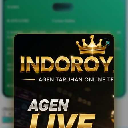
Twistshake
NAMA
CASINO
TY Toys
KATEGORI
Casino Online
U
CASINO ONLINE
CASINO ONLINE TERBAIK DI
GACOR HARI INI
INDONESIA
METODE
Transfer ALL Bank, E-Wallet, QRIS,
V
PEMBAYARAN
PULSA
Veja
MULAI DARI
IDR 10.000
MINIMAL
Vitaflow
Vtech
⭐⭐⭐⭐⭐ 4.9 / 5
RATING
8.851.999 ulasan pengguna
W
Waterland
choose qty
Wellness
DAFTAR
LOGIN
X