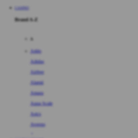
CASINO
Brand A-Z
A
Addo
Adidas
Airfree
Alamii
Amara
Aqua Scale
Asics
Aveeno
Awan