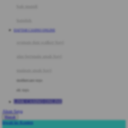
Moby
bak mandi
Momami
handuk
Mothercare
DAFTAR CASINO ONLINE
Mustela
ayunan dan walker bayi
My Buddy Tag
My K
alas bermain anak bayi
N
mainan anak bayi
Naif
mothercare toys
Nike
elc toys
Nordic Natural
LINK CASINO ONLINE
Nuby
Akun Saya
Nuna
Masuk
lewati ke Konten