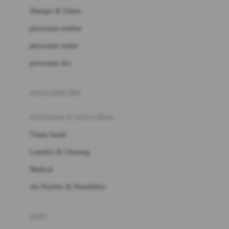
London Taxi
Shampo & Sabun
Love To Dream
perawatan rambut
perawatan mulut
M
perawatan diri
Magformers
Mama's Choice
perawatan ibu
Mamas&Papas
kesehatan & kebersihan
Mamaway
Tissue basah
Maxi Cosi
Laundry & Cleaning
Megabloks
Medical
Micro
Air Purifier & Humidifier
MiDeer
Mimi & Lula
potty
Mini Monkey