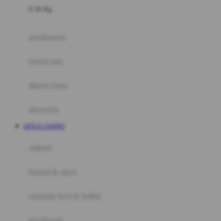
0-36 Kg
Fisher Price
Flipper
gendongan
Friends Of Sally
travel cots
G
diaper bags
Gb
Geko
aksesoris
Graco
SITUS CASINO
Gund
selimut
H
bantal & sprei
Habbie
Haenim
ranjang bayi & balita
Happy Horse
perabotan