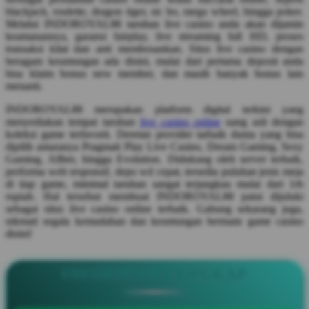
Squishmallows
blackjack, roulette, dragon tiger, sic bo, mega wheel, hingga poker.
Melalui INDOROYAL88 taruhan live casino anda akan dijamin
Starbooks
keamanannya, garansi fairplay, live streaming full HD, proses
transaksi kilat dan anti membosankan. Situs live casino dengan
Stick-O
beragam keuntungan ada disini, mulai dari pertama deposit anda
bisa klaim bonus new member, dan masih banyak bonus lain
Stokke
menanti.
Sudocrem
INDOROYAL88 merupakan platform digital terkini yang
menyediakan tempat taruhan
live casino online
uang asli dengan
Sumimo
koleksi game terfavorit. Deretan provider tarbaik dunia yang bisa
dipilih antaranya Pragmati Play Live Casino, Dream Gaming, Sexy
Sunnylife
Gaming, Allbet, hingga Evolution. Didukung oleh server terbaik,
Sun-Staches
performa web responsif, depo wd cepat, tersedia puluhan jenis meja
di tiap game, minimal taruhan sangat terjangkau mulai dari 1rb
Swimava
rupiah. Hal tersebut membuat INDOROYAL88 patut dijuluki
sebagai situs live casino online terbaik. Gabung sekarang juga,
nikmati segala kemudahan dan keuntungan bermain game casino
T
disini!
Tommee Tippee
INFORMASI LENGKAP
Trunki
Tutti Bambini