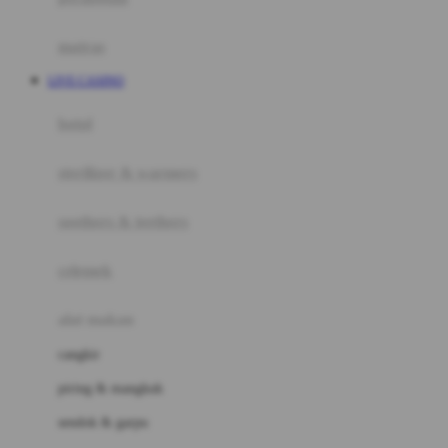
Happy Tummy
Hauck
matras
Havaianas
LIVE CASINO
Hegen
botol
Hot Wheels
sterilizer & warmers
Hybrid
soothers & teethers
I
Inlacta DHA
celemek
Interlac
alat makan
Ivenet
cangkir
J
piring & mangkuk
Jack N Jill
sendok & garpu
Joie