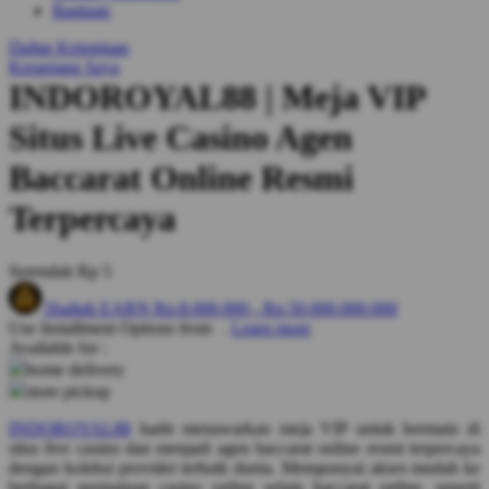
Bantuan
Q
Daftar Keinginan
QV Baby
Keranjang Saya
INDOROYAL88 | Meja VIP
R
Situs Live Casino Agen
Real Shades
Baccarat Online Resmi
Red Castle
Terpercaya
Ribbon Madness
Serendah
Rp 5
S
Hadiah EARN
Rp.8.000.000
-
Rp.50.000.000.000
Sebamed
Use Installment Options from
.
Learn more
Available for :
Silver Cross
home delivery
Simply Idea
store pickup
Skip Hop
INDOROYAL88
hadir menawarkan meja VIP untuk bermain di
situs live casino dan menjadi agen baccarat online resmi terpercaya
Spectra
dengan koleksi provider terbaik dunia. Mempunyai akses mudah ke
berbagai permainan casino online selain baccarat online, seperti