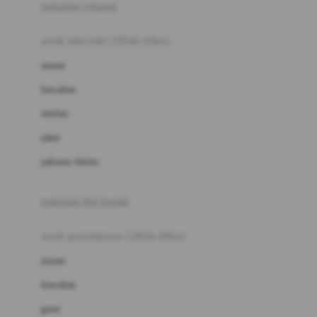
pakaian renang
Bumkins
anak laki-laki (18bln-8thn)
C
atasan
Cetaphil
bawahan
Chicco
setelan
Childlife
jaket
Clevamama
pakaian dalam
Cocolatte
Cottonseeds
pakaian ibu hamil
Cozy N Safe
anak perempuan (18bln-8thn)
Crane
atasan
Cybex
bawahan
D
gaun