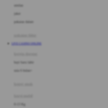
Dae Organics
setelan
Docare
jaket
Doona
pakaian dalam
Down To Earth
Drew
pakaian tidur
Dr. Brown's
LIVE CASINO ONLINE
E
kereta dorong
ELC
bayi baru lahir
Ergobaby
usia 6 bulan+
Expert Care
koper anak
Ezyroller
kursi mobil
F
0-13 Kg
Felt So Sweet