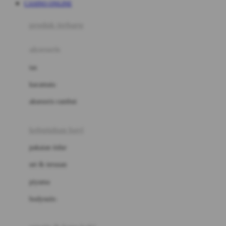
CASINO ONLINE
Azetabio
produk terbaru
B
aksesoris
Baabaasheepz
tas
Babiators
kacamata
Baby Dove
aksesoris rambut
Baby Jogger
Baby Rovega
kebutuhan bayi
Babybee
pakaian tidur
Banana Boat
set & terusan
Banz
piyama
Barbie
bodysuits
Beaba
Beauty Barn