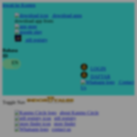
lewati ke Konten
download apps
download app from:
gift registry
Bahasa
ID
LOGIN
DAFTAR
Contact
Us
Toggle Nav
about Kanmo Circle
gift registry
store finder
contact us