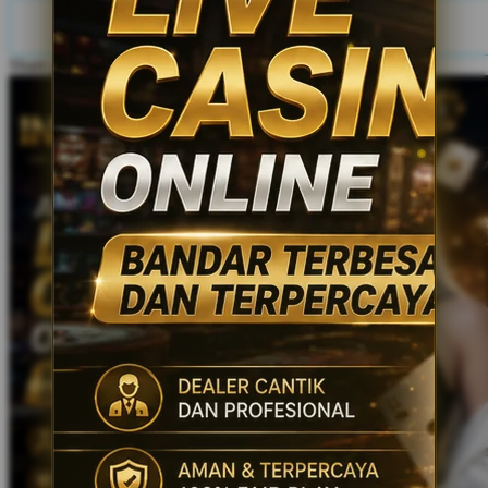
CLAIM BONUS
Xootz
Share product:
Y
Yamatoya
Z
Zaxy
Zoggs
0-9
4Moms
59S