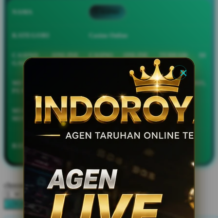
Twistshake
NAMA
CASINO
TY Toys
KATEGORI
Casino Online
U
CASINO ONLINE
CASINO ONLINE TERBAIK DI
GACOR HARI INI
INDONESIA
METODE
Transfer ALL Bank, E-Wallet, QRIS,
V
PEMBAYARAN
PULSA
Veja
MULAI DARI
IDR 10.000
MINIMAL
Vitaflow
Vtech
⭐⭐⭐⭐⭐ 4.9 / 5
RATING
8.851.999 ulasan pengguna
W
Waterland
choose qty
Wellness
DAFTAR
LOGIN
X