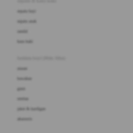
sepatu & kaus kaki
Bio Oil
sepatu bayi
Biolane
sepatu anak
Bite Fighters
sandal
Bizzi Growin
kaus kaki
Blackmores
fashion bayi (0bln-3thn)
Blooming Marvellous
atasan
Bonnels
bawahan
Bravado
gaun
Bruder
setelan
Brush Baby
jaket & kardigan
Buds Organics
aksesoris
Bugaboo
Buggygear