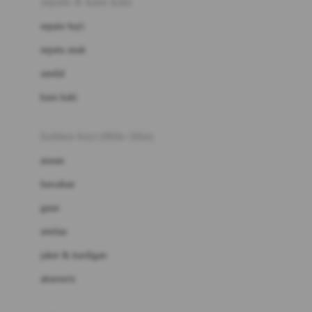
sepatu & kaus kaki
Bio Oil
sepatu bayi
Biolane
sepatu anak
Bite Fighters
sandal
Bizzi Growin
kaus kaki
Blackmores
fashion bayi (0bln-3thn)
Blooming Marvellous
atasan
Bonnels
bawahan
Bravado
gaun
Bruder
setelan
Brush Baby
jaket & kardigan
Buds Organics
aksesoris
Bugaboo
Buggygear