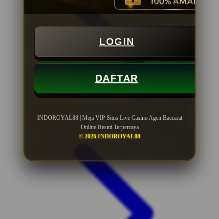
LOGIN
DAFTAR
INDOROYAL88 | Meja VIP Situs Live Casino Agen Baccarat
Online Resmi Terpercaya
© 2026 INDOROYAL88