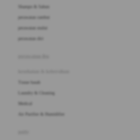
London Taxi
Shampo & Sabun
Love To Dream
perawatan rambut
perawatan mulut
M
perawatan diri
Magformers
Mama's Choice
perawatan ibu
Mamas&Papas
kesehatan & kebersihan
Mamaway
Tissue basah
Maxi Cosi
Laundry & Cleaning
Megabloks
Medical
Micro
Air Purifier & Humidifier
MiDeer
Mimi & Lula
potty
Mini Monkey