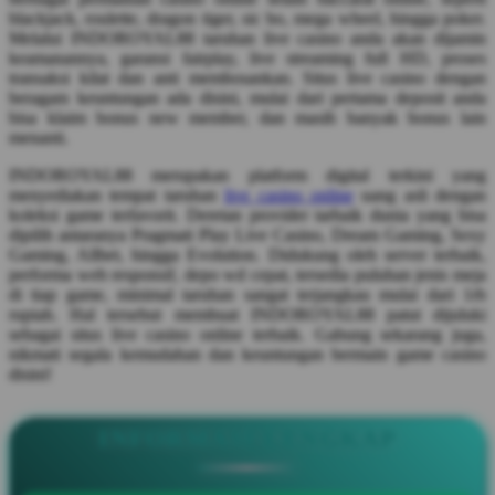
Squishmallows
blackjack, roulette, dragon tiger, sic bo, mega wheel, hingga poker.
Melalui INDOROYAL88 taruhan live casino anda akan dijamin
Starbooks
keamanannya, garansi fairplay, live streaming full HD, proses
transaksi kilat dan anti membosankan. Situs live casino dengan
Stick-O
beragam keuntungan ada disini, mulai dari pertama deposit anda
bisa klaim bonus new member, dan masih banyak bonus lain
Stokke
menanti.
Sudocrem
INDOROYAL88 merupakan platform digital terkini yang
menyediakan tempat taruhan
live casino online
uang asli dengan
Sumimo
koleksi game terfavorit. Deretan provider tarbaik dunia yang bisa
dipilih antaranya Pragmati Play Live Casino, Dream Gaming, Sexy
Sunnylife
Gaming, Allbet, hingga Evolution. Didukung oleh server terbaik,
Sun-Staches
performa web responsif, depo wd cepat, tersedia puluhan jenis meja
di tiap game, minimal taruhan sangat terjangkau mulai dari 1rb
Swimava
rupiah. Hal tersebut membuat INDOROYAL88 patut dijuluki
sebagai situs live casino online terbaik. Gabung sekarang juga,
nikmati segala kemudahan dan keuntungan bermain game casino
T
disini!
Tommee Tippee
INFORMASI LENGKAP
Trunki
Tutti Bambini