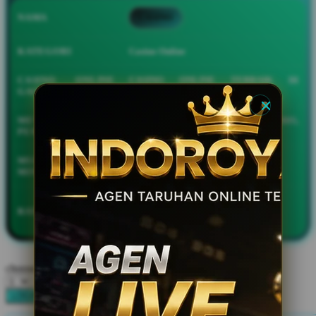
Twistshake
NAMA
CASINO
TY Toys
KATEGORI
Casino Online
U
CASINO ONLINE
CASINO ONLINE TERBAIK DI
GACOR HARI INI
INDONESIA
METODE
Transfer ALL Bank, E-Wallet, QRIS,
V
PEMBAYARAN
PULSA
Veja
MULAI DARI
IDR 10.000
MINIMAL
Vitaflow
Vtech
⭐⭐⭐⭐⭐ 4.9 / 5
RATING
8.851.999 ulasan pengguna
W
Waterland
choose qty
Wellness
DAFTAR
LOGIN
X