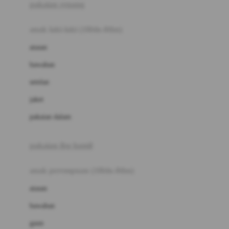
pakaian renang
Bumkins
anak laki-laki (18bln-8thn)
C
atasan
Cetaphil
bawahan
Chicco
setelan
Childlife
jaket
Clevamama
pakaian dalam
Cocolatte
Cottonseeds
pakaian ibu hamil
Cozy N Safe
anak perempuan (18bln-8thn)
Crane
atasan
Cybex
bawahan
D
gaun