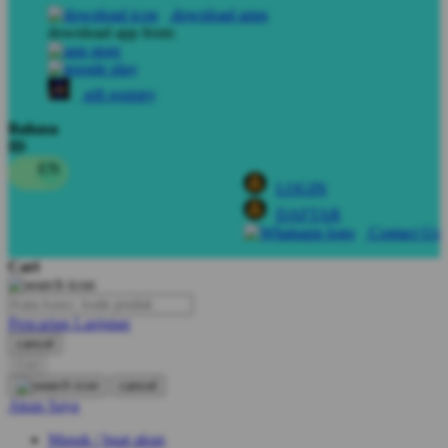
O
download apps
download app from:
Oh Ma Grain
Okiedog
gift registry
P
Bahasa
ID
Peachy
LOGIN
Phil & Ted's
DAFTAR
Philips Avent
Contact Us
Pigeon
Cari
Playgro
Pencarian Lanjutan
Poled Global
cancel
Ponycycle
Cari
cancel
Puma
Akun Saya
Pureats
Masuk / buat akun