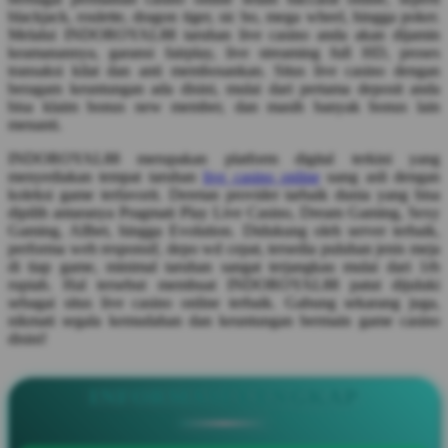
Squishmallows
blackjack, roulette, dragon tiger, sic bo, mega wheel, hingga poker.
Melalui INDOROYAL88 taruhan live casino anda akan dijamin
Starbooks
keamanannya, garansi fairplay, live streaming full HD, proses
transaksi kilat dan anti membosankan. Situs live casino dengan
Stick-O
beragam keuntungan ada disini, mulai dari pertama deposit anda
bisa klaim bonus new member, dan masih banyak bonus lain
Stokke
menanti.
Sudocrem
INDOROYAL88 merupakan platform digital terkini yang
menyediakan tempat taruhan
live casino online
uang asli dengan
Sumimo
koleksi game terfavorit. Deretan provider tarbaik dunia yang bisa
dipilih antaranya Pragmati Play Live Casino, Dream Gaming, Sexy
Sunnylife
Gaming, Allbet, hingga Evolution. Didukung oleh server terbaik,
Sun-Staches
performa web responsif, depo wd cepat, tersedia puluhan jenis meja
di tiap game, minimal taruhan sangat terjangkau mulai dari 1rb
Swimava
rupiah. Hal tersebut membuat INDOROYAL88 patut dijuluki
sebagai situs live casino online terbaik. Gabung sekarang juga,
nikmati segala kemudahan dan keuntungan bermain game casino
T
disini!
Tommee Tippee
INFORMASI LENGKAP
Trunki
Tutti Bambini