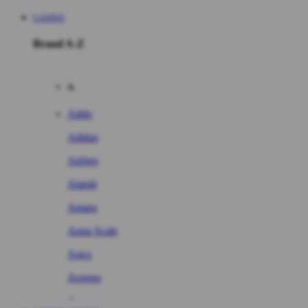
CASINO
Brand A-Z
A
Addo
Adidas
Airfree
Alamii
Amara
Aqua Scale
Asics
Aveeno
Awan