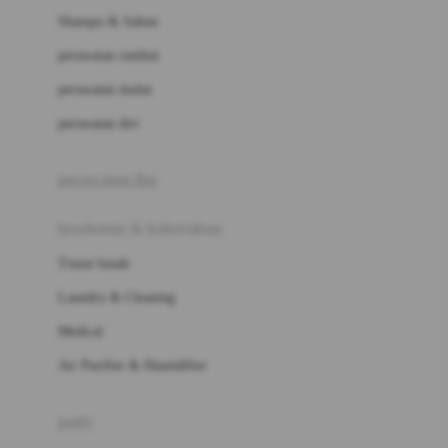
London Taxi
Shampo & Sabun
Love To Dream
perawatan rambut
perawatan mulut
M
perawatan diri
Magformers
Mama's Choice
perawatan ibu
Mamas&Papas
kesehatan & kebersihan
Mamaway
Tissue basah
Maxi Cosi
Laundry & Cleaning
Megabloks
Medical
Micro
Air Purifier & Humidifier
MiDeer
Mimi & Lula
potty
Mini Monkey