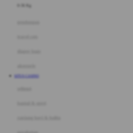
0-36 Kg
Fisher Price
Flipper
gendongan
Friends Of Sally
travel cots
G
diaper bags
Gb
Geko
aksesoris
Graco
SITUS CASINO
Gund
selimut
H
bantal & sprei
Habbie
Haenim
ranjang bayi & balita
Happy Horse
perabotan