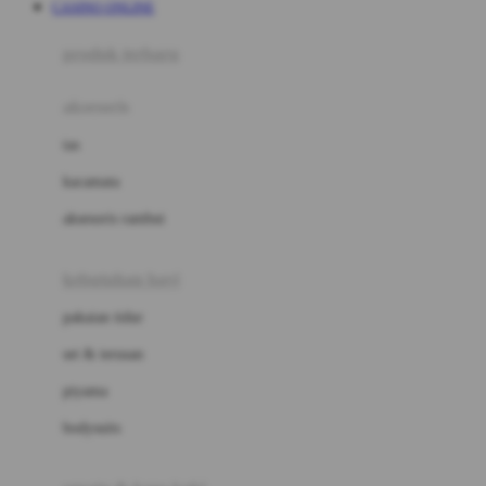
CASINO ONLINE
Azetabio
produk terbaru
B
aksesoris
Baabaasheepz
tas
Babiators
kacamata
Baby Dove
aksesoris rambut
Baby Jogger
Baby Rovega
kebutuhan bayi
Babybee
pakaian tidur
Banana Boat
set & terusan
Banz
piyama
Barbie
bodysuits
Beaba
Beauty Barn