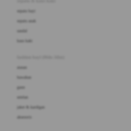
sepatu & kaus kaki
Bio Oil
sepatu bayi
Biolane
sepatu anak
Bite Fighters
sandal
Bizzi Growin
kaus kaki
Blackmores
fashion bayi (0bln-3thn)
Blooming Marvellous
atasan
Bonnels
bawahan
Bravado
gaun
Bruder
setelan
Brush Baby
jaket & kardigan
Buds Organics
aksesoris
Bugaboo
Buggygear