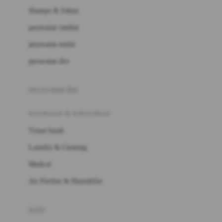
London Taxi
Shampo & Sabun
Love To Dream
perawatan rambut
perawatan mulut
M
perawatan diri
Magformers
Mama's Choice
perawatan ibu
Mamas&Papas
kesehatan & kebersihan
Mamaway
Tissue basah
Maxi Cosi
Laundry & Cleaning
Megabloks
Medical
Micro
Air Purifier & Humidifier
MiDeer
Mimi & Lula
potty
Mini Monkey