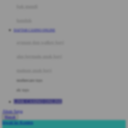
Moby
bak mandi
Momami
handuk
Mothercare
DAFTAR CASINO ONLINE
Mustela
ayunan dan walker bayi
My Buddy Tag
My K
alas bermain anak bayi
N
mainan anak bayi
Naif
mothercare toys
Nike
elc toys
Nordic Natural
LINK CASINO ONLINE
Nuby
Akun Saya
Nuna
Masuk
lewati ke Konten