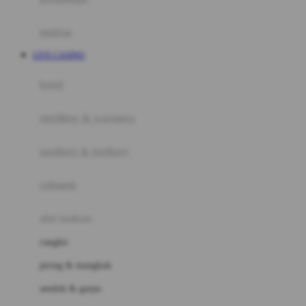
Happy Tummy
Hauck
matras
Havaianas
LIVE CASINO
Hegen
botol
Hot Wheels
sterilizer & warmers
Hybrid
soothers & teethers
I
Inlacta DHA
celemek
Interlac
alat makan
Ivenet
cangkir
J
piring & mangkuk
Jack N Jill
sendok & garpu
Joie