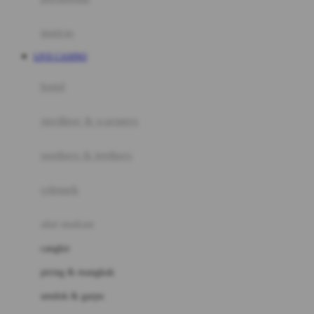
Happy Tummy
Hauck
matras
Havaianas
LIVE CASINO
Hegen
botol
Hot Wheels
sterilizer & warmers
Hybrid
soothers & teethers
I
Inlacta DHA
celemek
Interlac
alat makan
Ivenet
cangkir
J
piring & mangkuk
Jack N Jill
sendok & garpu
Joie