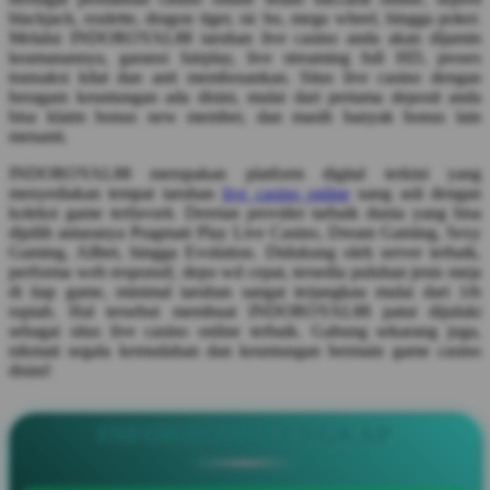
Squishmallows
blackjack, roulette, dragon tiger, sic bo, mega wheel, hingga poker.
Melalui INDOROYAL88 taruhan live casino anda akan dijamin
Starbooks
keamanannya, garansi fairplay, live streaming full HD, proses
transaksi kilat dan anti membosankan. Situs live casino dengan
Stick-O
beragam keuntungan ada disini, mulai dari pertama deposit anda
bisa klaim bonus new member, dan masih banyak bonus lain
Stokke
menanti.
Sudocrem
INDOROYAL88 merupakan platform digital terkini yang
menyediakan tempat taruhan
live casino online
uang asli dengan
Sumimo
koleksi game terfavorit. Deretan provider tarbaik dunia yang bisa
dipilih antaranya Pragmati Play Live Casino, Dream Gaming, Sexy
Sunnylife
Gaming, Allbet, hingga Evolution. Didukung oleh server terbaik,
Sun-Staches
performa web responsif, depo wd cepat, tersedia puluhan jenis meja
di tiap game, minimal taruhan sangat terjangkau mulai dari 1rb
Swimava
rupiah. Hal tersebut membuat INDOROYAL88 patut dijuluki
sebagai situs live casino online terbaik. Gabung sekarang juga,
nikmati segala kemudahan dan keuntungan bermain game casino
T
disini!
Tommee Tippee
INFORMASI LENGKAP
Trunki
Tutti Bambini