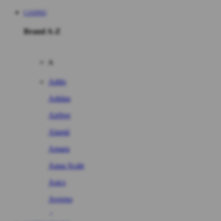
CASINO
Brand A-Z
A
Addo
Adidas
Airfree
Alamii
Amara
Aqua Scale
Asics
Aveeno
Awan