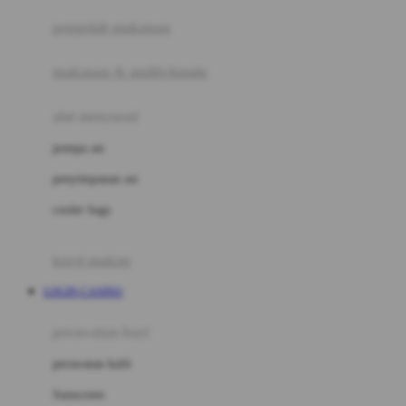
pengolah makanan
Joolz
Jujube
makanan & multivitamin
K
alat menyusui
Kiddycuts
pompa asi
Kumon
penyimpanan asi
L
cooler bags
Leapfrog
kursi makan
Leclerc
LOGIN CASINO
Lee Vierra
Lillebaby
perawatan bayi
Little Bird Told Me
perawatan kulit
Little Miss Janis
Sunscreen