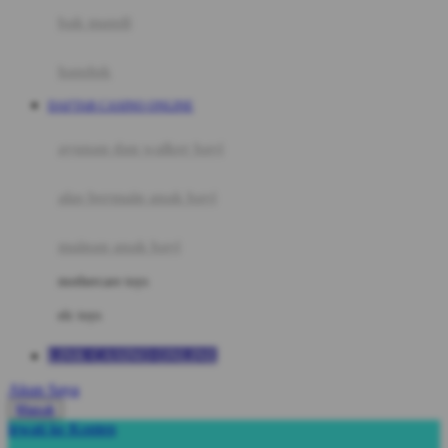
Moby
bak mandi
Momami
handuk
Mothercare
DAFTAR CASINO ONLINE
Mustela
ayunan dan walker bayi
My Buddy Tag
My K
alas bermain anak bayi
N
mainan anak bayi
Naif
mothercare toys
Nike
elc toys
Nordic Natural
LINK CASINO ONLINE
Nuby
Akun Saya
Nuna
Masuk
lewati ke Konten