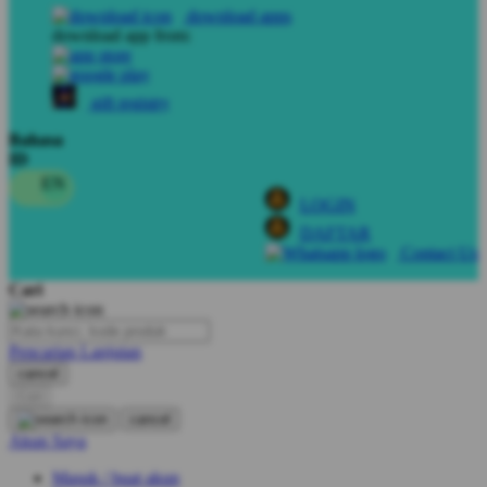
O
download apps
download app from:
Oh Ma Grain
Okiedog
gift registry
P
Bahasa
ID
Peachy
LOGIN
Phil & Ted's
DAFTAR
Philips Avent
Contact Us
Pigeon
Cari
Playgro
Pencarian Lanjutan
Poled Global
cancel
Ponycycle
Cari
cancel
Puma
Akun Saya
Pureats
Masuk / buat akun