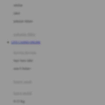
Dae Organics
setelan
Docare
jaket
Doona
pakaian dalam
Down To Earth
Drew
pakaian tidur
Dr. Brown's
LIVE CASINO ONLINE
E
kereta dorong
ELC
bayi baru lahir
Ergobaby
usia 6 bulan+
Expert Care
koper anak
Ezyroller
kursi mobil
F
0-13 Kg
Felt So Sweet