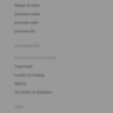
London Taxi
Shampo & Sabun
Love To Dream
perawatan rambut
perawatan mulut
M
perawatan diri
Magformers
Mama's Choice
perawatan ibu
Mamas&Papas
kesehatan & kebersihan
Mamaway
Tissue basah
Maxi Cosi
Laundry & Cleaning
Megabloks
Medical
Micro
Air Purifier & Humidifier
MiDeer
Mimi & Lula
potty
Mini Monkey