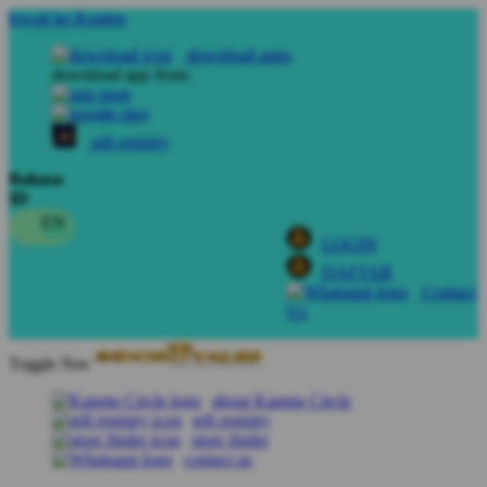
lewati ke Konten
download apps
download app from:
gift registry
Bahasa
ID
LOGIN
DAFTAR
Contact
Us
Toggle Nav
about Kanmo Circle
gift registry
store finder
contact us