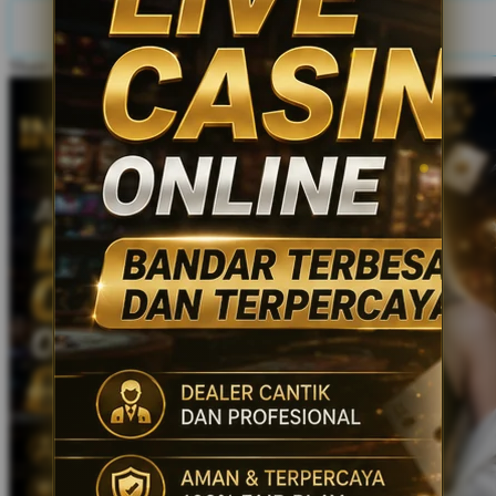
CLAIM BONUS
Xootz
Share product:
Y
Yamatoya
Z
Zaxy
Zoggs
0-9
4Moms
59S