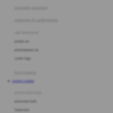
pengolah makanan
Joolz
Jujube
makanan & multivitamin
K
alat menyusui
Kiddycuts
pompa asi
Kumon
penyimpanan asi
L
cooler bags
Leapfrog
kursi makan
Leclerc
LOGIN CASINO
Lee Vierra
Lillebaby
perawatan bayi
Little Bird Told Me
perawatan kulit
Little Miss Janis
Sunscreen