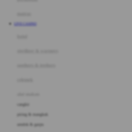
Happy Tummy
Hauck
matras
Havaianas
LIVE CASINO
Hegen
botol
Hot Wheels
sterilizer & warmers
Hybrid
soothers & teethers
I
Inlacta DHA
celemek
Interlac
alat makan
Ivenet
cangkir
J
piring & mangkuk
Jack N Jill
sendok & garpu
Joie