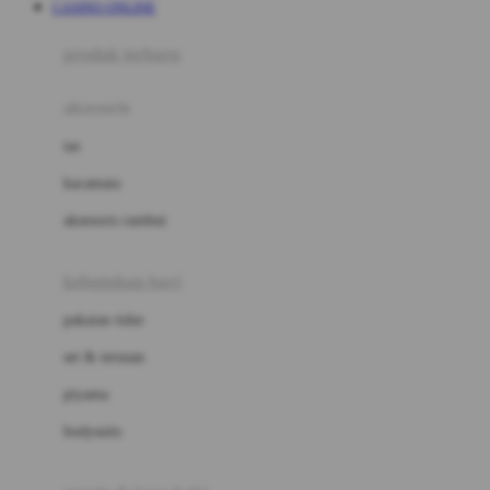
CASINO ONLINE
Azetabio
produk terbaru
B
aksesoris
Baabaasheepz
tas
Babiators
kacamata
Baby Dove
aksesoris rambut
Baby Jogger
Baby Rovega
kebutuhan bayi
Babybee
pakaian tidur
Banana Boat
set & terusan
Banz
piyama
Barbie
bodysuits
Beaba
Beauty Barn