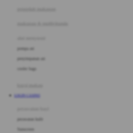
pengolah makanan
Joolz
Jujube
makanan & multivitamin
K
alat menyusui
Kiddycuts
pompa asi
Kumon
penyimpanan asi
L
cooler bags
Leapfrog
kursi makan
Leclerc
LOGIN CASINO
Lee Vierra
Lillebaby
perawatan bayi
Little Bird Told Me
perawatan kulit
Little Miss Janis
Sunscreen