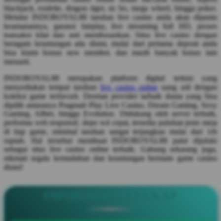
Squishmallows
blackjack, roulette, dragon tiger, sic bo, mega wheel, hingga poker.
Melalui INDOROYAL88 taruhan live casino anda akan dijamin
Starbooks
keamanannya, garansi fairplay, live streaming full HD, proses
transaksi kilat dan anti membosankan. Situs live casino dengan
Stick-O
beragam keuntungan ada disini, mulai dari pertama deposit anda
bisa klaim bonus new member, dan masih banyak bonus lain
Stokke
menanti.
Sudocrem
INDOROYAL88 merupakan platform digital terkini yang
menyediakan tempat taruhan
live casino online
uang asli dengan
Sumimo
koleksi game terfavorit. Deretan provider tarbaik dunia yang bisa
dipilih antaranya Pragmati Play Live Casino, Dream Gaming, Sexy
Sunnylife
Gaming, Allbet, hingga Evolution. Didukung oleh server terbaik,
Sun-Staches
performa web responsif, depo wd cepat, tersedia puluhan jenis meja
di tiap game, minimal taruhan sangat terjangkau mulai dari 1rb
Swimava
rupiah. Hal tersebut membuat INDOROYAL88 patut dijuluki
sebagai situs live casino online terbaik. Gabung sekarang juga,
nikmati segala kemudahan dan keuntungan bermain game casino
T
disini!
Tommee Tippee
INFORMASI LENGKAP
Trunki
Tutti Bambini