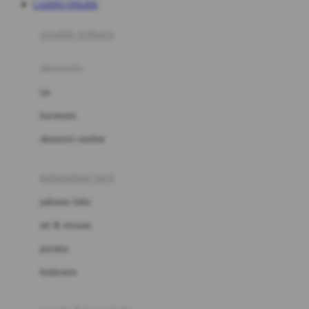
CASINO ONLINE
Azetabio
produk terbaru
B
aksesoris
Baabaasheepz
tas
Babiators
kacamata
Baby Dove
aksesoris rambut
Baby Jogger
Baby Rovega
kebutuhan bayi
Babybee
pakaian tidur
Banana Boat
set & terusan
Banz
piyama
Barbie
bodysuits
Beaba
Beauty Barn