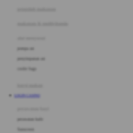
pengolah makanan
Joolz
Jujube
makanan & multivitamin
K
alat menyusui
Kiddycuts
pompa asi
Kumon
penyimpanan asi
L
cooler bags
Leapfrog
kursi makan
Leclerc
LOGIN CASINO
Lee Vierra
Lillebaby
perawatan bayi
Little Bird Told Me
perawatan kulit
Little Miss Janis
Sunscreen