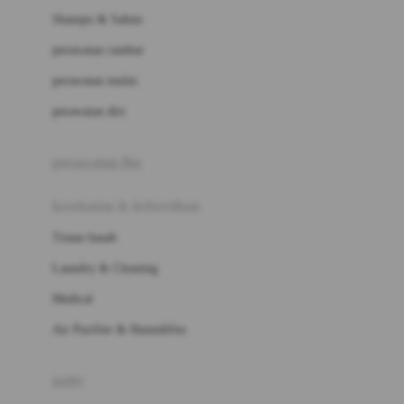
London Taxi
Shampo & Sabun
Love To Dream
perawatan rambut
perawatan mulut
M
perawatan diri
Magformers
Mama's Choice
perawatan ibu
Mamas&Papas
kesehatan & kebersihan
Mamaway
Tissue basah
Maxi Cosi
Laundry & Cleaning
Megabloks
Medical
Micro
Air Purifier & Humidifier
MiDeer
Mimi & Lula
potty
Mini Monkey