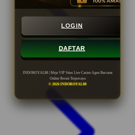
LOGIN
DAFTAR
INDOROYAL88 | Meja VIP Situs Live Casino Agen Baccarat
Online Resmi Terpercaya
© 2026 INDOROYAL88