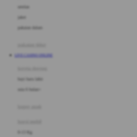
Dae Organics
setelan
Docare
jaket
Doona
pakaian dalam
Down To Earth
Drew
pakaian tidur
Dr. Brown's
LIVE CASINO ONLINE
E
kereta dorong
ELC
bayi baru lahir
Ergobaby
usia 6 bulan+
Expert Care
koper anak
Ezyroller
kursi mobil
F
0-13 Kg
Felt So Sweet