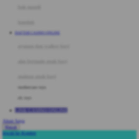
Moby
bak mandi
Momami
handuk
Mothercare
DAFTAR CASINO ONLINE
Mustela
ayunan dan walker bayi
My Buddy Tag
My K
alas bermain anak bayi
N
mainan anak bayi
Naif
mothercare toys
Nike
elc toys
Nordic Natural
LINK CASINO ONLINE
Nuby
Akun Saya
Nuna
Masuk
lewati ke Konten