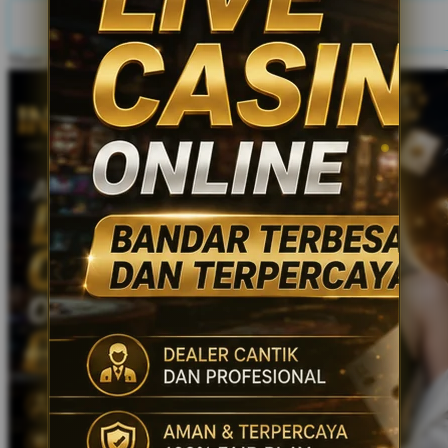
CLAIM BONUS
Xootz
Share product:
Y
Yamatoya
Z
Zaxy
Zoggs
0-9
4Moms
59S