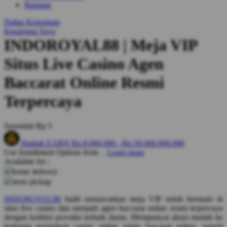
Bantuan
Q
Daftar Keinginan
QV Baby
Keranjang Saya
INDOROYAL88 | Meja VIP
R
Situs Live Casino Agen
Real Shades
Baccarat Online Resmi
Red Castle
Terpercaya
Ribbon Madness
Serendah
Rp 5
S
Hadiah EARN
Rp.8.000.000
-
Rp.50.000.000.000
Sebamed
Use Installment Options from
.
Learn more
Available for :
Silver Cross
home delivery
Simply Idea
store pickup
Skip Hop
INDOROYAL88
hadir menawarkan meja VIP untuk bermain di
situs live casino dan menjadi agen baccarat online resmi terpercaya
Spectra
dengan koleksi provider terbaik dunia. Mempunyai akses mudah ke
berbagai permainan casino online selain baccarat online, seperti