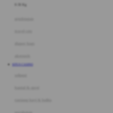
0-36 Kg
Fisher Price
Flipper
gendongan
Friends Of Sally
travel cots
G
diaper bags
Gb
Geko
aksesoris
Graco
SITUS CASINO
Gund
selimut
H
bantal & sprei
Habbie
Haenim
ranjang bayi & balita
Happy Horse
perabotan