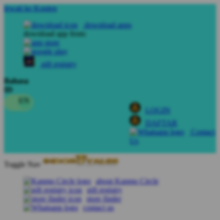
lewati ke Konten
download apps
download app from:
gift registry
Bahasa
ID
LOGIN
DAFTAR
Contact
Us
Toggle Nav
about Kanmo Circle
gift registry
store finder
contact us