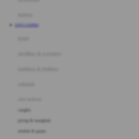
Happy Tummy
Hauck
matras
Havaianas
LIVE CASINO
Hegen
botol
Hot Wheels
sterilizer & warmers
Hybrid
soothers & teethers
I
Inlacta DHA
celemek
Interlac
alat makan
Ivenet
cangkir
J
piring & mangkuk
Jack N Jill
sendok & garpu
Joie