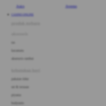
Asics
Aveeno
CASINO ONLINE
produk terbaru
aksesoris
tas
kacamata
aksesoris rambut
kebutuhan bayi
pakaian tidur
set & terusan
piyama
bodysuits