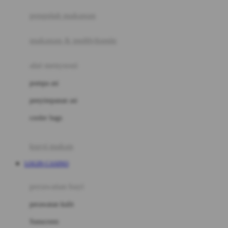
pengolah makanan
Joolz
Jujube
makanan & multivitamin
K
alat menyusui
Kiddycuts
pompa asi
Kumon
penyimpanan asi
L
cooler bags
Leapfrog
kursi makan
Leclerc
LOGIN CASINO
Lee Vierra
Lillebaby
perawatan bayi
Little Bird Told Me
perawatan kulit
Little Miss Janis
Sunscreen