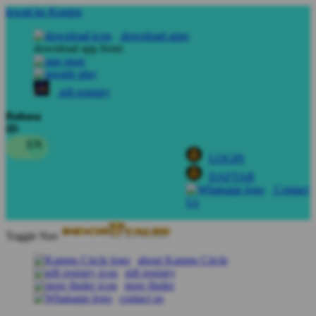
lewati ke Konten
download apps
download app from:
gift registry
Bahasa
ID
LOGIN
DAFTAR
Contact
Us
Toggle Nav
about Kanmo Circle
gift registry
store finder
contact us