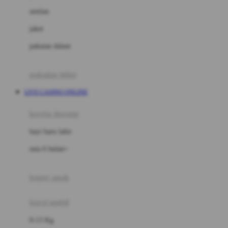
Dae Organics
setelan
Docare
jaket
Doona
pakaian dalam
Down To Earth
Drew
pakaian tidur
Dr. Brown's
LIVE CASINO ONLINE
E
kereta dorong
ELC
bayi baru lahir
Ergobaby
usia 6 bulan+
Expert Care
koper anak
Ezyroller
kursi mobil
F
0-13 Kg
Felt So Sweet