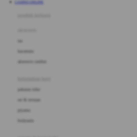
CASINO ONLINE
Azetabio
produk terbaru
B
aksesoris
Baabaasheepz
tas
Babiators
kacamata
Baby Dove
aksesoris rambut
Baby Jogger
Baby Rovega
kebutuhan bayi
Babybee
pakaian tidur
Banana Boat
set & terusan
Banz
piyama
Barbie
bodysuits
Beaba
Beauty Barn