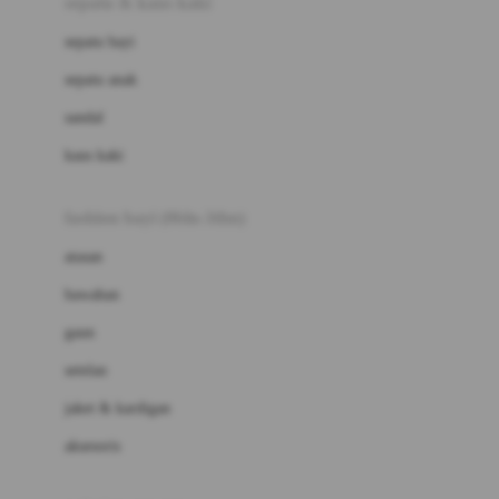
sepatu & kaus kaki
Bio Oil
sepatu bayi
Biolane
sepatu anak
Bite Fighters
sandal
Bizzi Growin
kaus kaki
Blackmores
fashion bayi (0bln-3thn)
Blooming Marvellous
atasan
Bonnels
bawahan
Bravado
gaun
Bruder
setelan
Brush Baby
jaket & kardigan
Buds Organics
aksesoris
Bugaboo
Buggygear