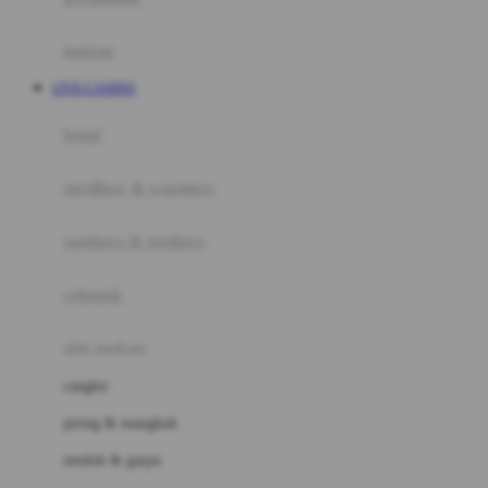
Happy Tummy
Hauck
matras
Havaianas
LIVE CASINO
Hegen
botol
Hot Wheels
sterilizer & warmers
Hybrid
soothers & teethers
I
Inlacta DHA
celemek
Interlac
alat makan
Ivenet
cangkir
J
piring & mangkuk
Jack N Jill
sendok & garpu
Joie