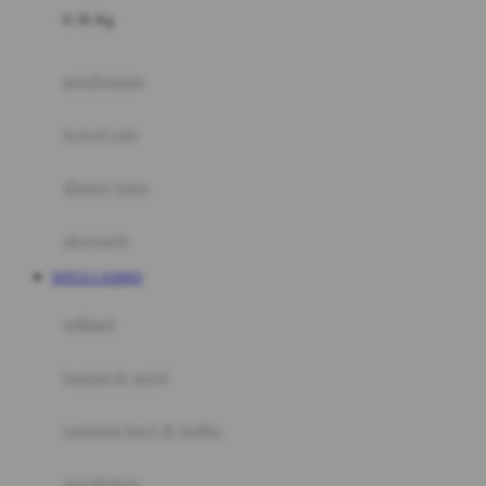
0-36 Kg
Fisher Price
Flipper
gendongan
Friends Of Sally
travel cots
G
diaper bags
Gb
Geko
aksesoris
Graco
SITUS CASINO
Gund
selimut
H
bantal & sprei
Habbie
Haenim
ranjang bayi & balita
Happy Horse
perabotan