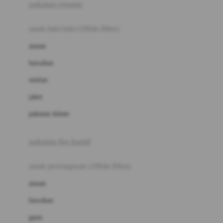
pakaian renang
Bumkins
anak laki-laki (18bln-8thn)
C
atasan
Cetaphil
bawahan
Chicco
setelan
Childlife
jaket
Clevamama
pakaian dalam
Cocolatte
Cottonseeds
pakaian ibu hamil
Cozy N Safe
anak perempuan (18bln-8thn)
Crane
atasan
Cybex
bawahan
D
gaun