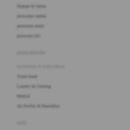
London Taxi
Shampo & Sabun
Love To Dream
perawatan rambut
perawatan mulut
M
perawatan diri
Magformers
Mama's Choice
perawatan ibu
Mamas&Papas
kesehatan & kebersihan
Mamaway
Tissue basah
Maxi Cosi
Laundry & Cleaning
Megabloks
Medical
Micro
Air Purifier & Humidifier
MiDeer
Mimi & Lula
potty
Mini Monkey