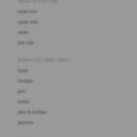
sepatu & kaus kaki
Bio Oil
sepatu bayi
Biolane
sepatu anak
Bite Fighters
sandal
Bizzi Growin
kaus kaki
Blackmores
fashion bayi (0bln-3thn)
Blooming Marvellous
atasan
Bonnels
bawahan
Bravado
gaun
Bruder
setelan
Brush Baby
jaket & kardigan
Buds Organics
aksesoris
Bugaboo
Buggygear