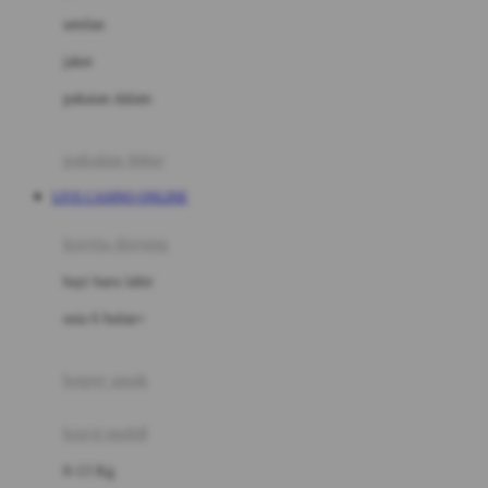
Dae Organics
setelan
Docare
jaket
Doona
pakaian dalam
Down To Earth
Drew
pakaian tidur
Dr. Brown's
LIVE CASINO ONLINE
E
kereta dorong
ELC
bayi baru lahir
Ergobaby
usia 6 bulan+
Expert Care
koper anak
Ezyroller
kursi mobil
F
0-13 Kg
Felt So Sweet