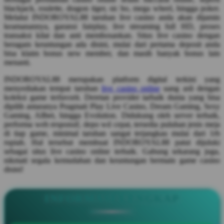
Squishmallows
blackjack, roulette, dragon tiger, sic bo, mega wheel, hingga poker.
Melalui INDOROYAL88 taruhan live casino anda akan dijamin
Starbooks
keamanannya, garansi fairplay, live streaming full HD, proses
transaksi kilat dan anti membosankan. Situs live casino dengan
Stick-O
beragam keuntungan ada disini, mulai dari pertama deposit anda
bisa klaim bonus new member, dan masih banyak bonus lain
Stokke
menanti.
Sudocrem
INDOROYAL88 merupakan platform digital terkini yang
menyediakan tempat taruhan
live casino online
uang asli dengan
Sumimo
koleksi game terfavorit. Deretan provider tarbaik dunia yang bisa
dipilih antaranya Pragmati Play Live Casino, Dream Gaming, Sexy
Sunnylife
Gaming, Allbet, hingga Evolution. Didukung oleh server terbaik,
Sun-Staches
performa web responsif, depo wd cepat, tersedia puluhan jenis meja
di tiap game, minimal taruhan sangat terjangkau mulai dari 1rb
Swimava
rupiah. Hal tersebut membuat INDOROYAL88 patut dijuluki
sebagai situs live casino online terbaik. Gabung sekarang juga,
nikmati segala kemudahan dan keuntungan bermain game casino
T
disini!
Tommee Tippee
INFORMASI LENGKAP
Trunki
Tutti Bambini