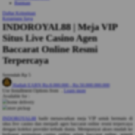
Bantuan
Q
Daftar Keinginan
QV Baby
Keranjang Saya
INDOROYAL88 | Meja VIP
R
Situs Live Casino Agen
Real Shades
Baccarat Online Resmi
Red Castle
Terpercaya
Ribbon Madness
Serendah
Rp 5
S
Hadiah EARN
Rp.8.000.000
-
Rp.50.000.000.000
Sebamed
Use Installment Options from
.
Learn more
Available for :
Silver Cross
home delivery
Simply Idea
store pickup
Skip Hop
INDOROYAL88
hadir menawarkan meja VIP untuk bermain di
situs live casino dan menjadi agen baccarat online resmi terpercaya
Spectra
dengan koleksi provider terbaik dunia. Mempunyai akses mudah ke
berbagai permainan casino online selain baccarat online, seperti