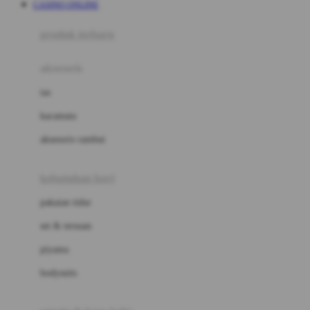
CASINO ONLINE
Azetabio
produk terbaru
B
aksesoris
Baabaasheepz
tas
Babiators
kacamata
Baby Dove
aksesoris rambut
Baby Jogger
Baby Rovega
kebutuhan bayi
Babybee
pakaian tidur
Banana Boat
set & terusan
Banz
piyama
Barbie
bodysuits
Beaba
Beauty Barn