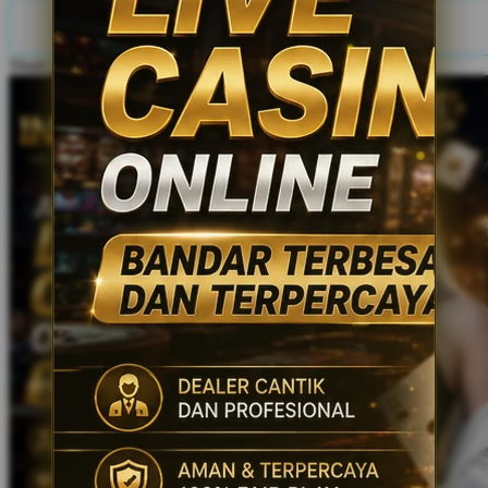
CLAIM BONUS
Xootz
Share product:
Y
Yamatoya
Z
Zaxy
Zoggs
0-9
4Moms
59S