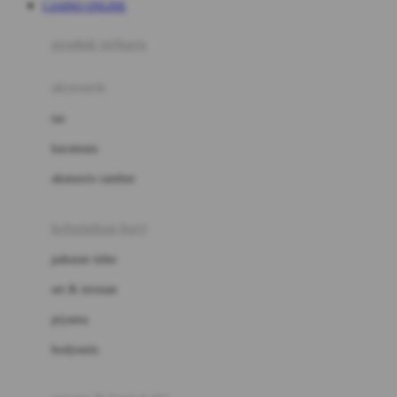
CASINO ONLINE
Azetabio
produk terbaru
B
aksesoris
Baabaasheepz
tas
Babiators
kacamata
Baby Dove
aksesoris rambut
Baby Jogger
Baby Rovega
kebutuhan bayi
Babybee
pakaian tidur
Banana Boat
set & terusan
Banz
piyama
Barbie
bodysuits
Beaba
Beauty Barn