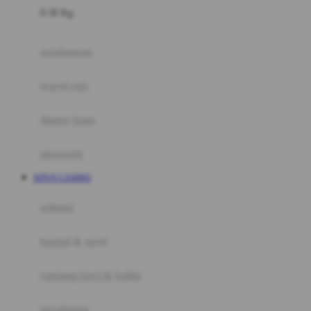
0-36 Kg
Fisher Price
Flipper
gendongan
Friends Of Sally
travel cots
G
diaper bags
Gb
Geko
aksesoris
Graco
SITUS CASINO
Gund
selimut
H
bantal & sprei
Habbie
Haenim
ranjang bayi & balita
Happy Horse
perabotan