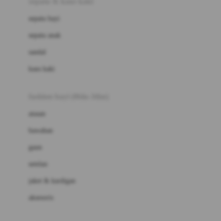
sepatu & kaus kaki
Bio Oil
sepatu bayi
Biolane
sepatu anak
Bite Fighters
sandal
Bizzi Growin
kaus kaki
Blackmores
fashion bayi (0bln-3thn)
Blooming Marvellous
atasan
Bonnels
bawahan
Bravado
gaun
Bruder
setelan
Brush Baby
jaket & kardigan
Buds Organics
aksesoris
Bugaboo
Buggygear