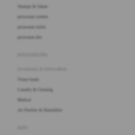
London Taxi
Shampo & Sabun
Love To Dream
perawatan rambut
perawatan mulut
M
perawatan diri
Magformers
Mama's Choice
perawatan ibu
Mamas&Papas
kesehatan & kebersihan
Mamaway
Tissue basah
Maxi Cosi
Laundry & Cleaning
Megabloks
Medical
Micro
Air Purifier & Humidifier
MiDeer
Mimi & Lula
potty
Mini Monkey