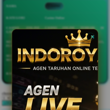
Twistshake
NAMA
CASINO
TY Toys
KATEGORI
Casino Online
U
CASINO ONLINE
CASINO ONLINE TERBAIK DI
GACOR HARI INI
INDONESIA
METODE
Transfer ALL Bank, E-Wallet, QRIS,
V
PEMBAYARAN
PULSA
Veja
MULAI DARI
IDR 10.000
MINIMAL
Vitaflow
Vtech
⭐⭐⭐⭐⭐ 4.9 / 5
RATING
8.851.999 ulasan pengguna
W
Waterland
choose qty
Wellness
DAFTAR
LOGIN
X