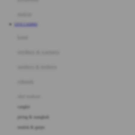
Happy Tummy
Hauck
matras
Havaianas
LIVE CASINO
Hegen
botol
Hot Wheels
sterilizer & warmers
Hybrid
soothers & teethers
I
Inlacta DHA
celemek
Interlac
alat makan
Ivenet
cangkir
J
piring & mangkuk
Jack N Jill
sendok & garpu
Joie