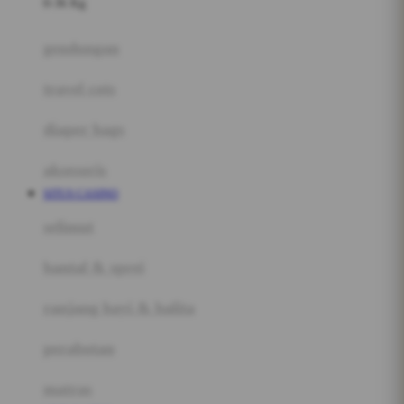
0-36 Kg
gendongan
travel cots
diaper bags
aksesoris
SITUS CASINO
selimut
bantal & sprei
ranjang bayi & balita
perabotan
matras