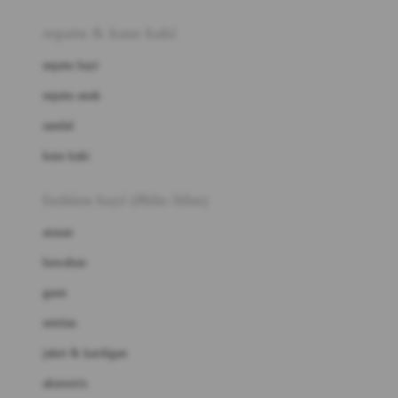
sepatu & kaus kaki
sepatu bayi
sepatu anak
sandal
kaus kaki
fashion bayi (0bln-3thn)
atasan
bawahan
gaun
setelan
jaket & kardigan
aksesoris