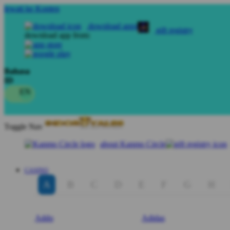
lewati ke Konten
download apps
gift registry
download app from:
Bahasa
ID
Toggle Nav
about Kanmo Circle
CASINO
A
B
C
D
E
F
G
H
Addo
Adidas