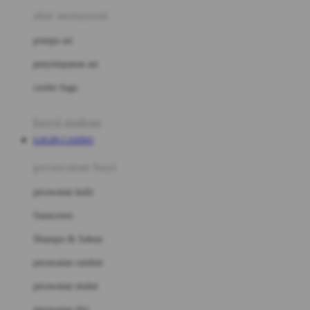
alat menyusui
pompa asi
penyimpanan asi
cooler bags
kursi makan
LOGIN CASINO
perawatan bayi
perawatan kulit
Sunscreen
Shampo & Sabun
perawatan rambut
perawatan mulut
perawatan diri