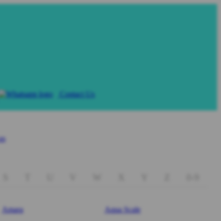
Contact Us
us
S
T
U
V
W
X
Y
Z
0-9
Amara
Aqua Scale