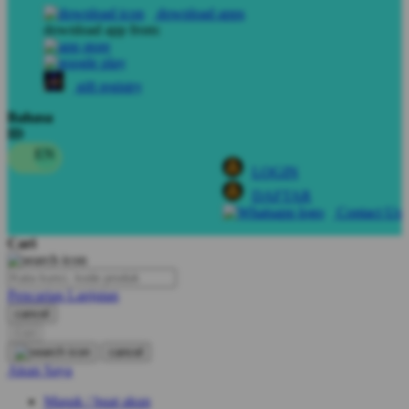
O
download apps
download app from:
Oh Ma Grain
Okiedog
gift registry
P
Bahasa
ID
Peachy
LOGIN
Phil & Ted's
DAFTAR
Philips Avent
Contact Us
Pigeon
Cari
Playgro
Pencarian Lanjutan
Poled Global
cancel
Ponycycle
Cari
cancel
Puma
Akun Saya
Pureats
Masuk / buat akun