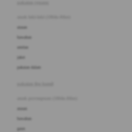
pakaian renang
Bumkins
anak laki-laki (18bln-8thn)
C
atasan
Cetaphil
bawahan
Chicco
setelan
Childlife
jaket
Clevamama
pakaian dalam
Cocolatte
Cottonseeds
pakaian ibu hamil
Cozy N Safe
anak perempuan (18bln-8thn)
Crane
atasan
Cybex
bawahan
D
gaun