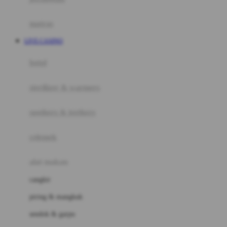
Happy Tummy
Hauck
matras
Havaianas
LIVE CASINO
Hegen
botol
Hot Wheels
sterilizer & warmers
Hybrid
soothers & teethers
I
Inlacta DHA
celemek
Interlac
alat makan
Ivenet
cangkir
J
piring & mangkuk
Jack N Jill
sendok & garpu
Joie