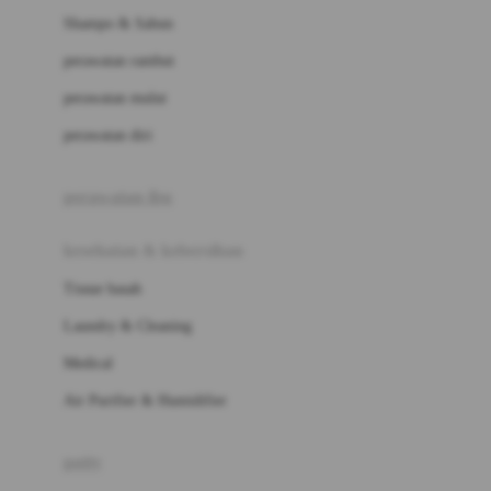
London Taxi
Shampo & Sabun
Love To Dream
perawatan rambut
perawatan mulut
M
perawatan diri
Magformers
Mama's Choice
perawatan ibu
Mamas&Papas
kesehatan & kebersihan
Mamaway
Tissue basah
Maxi Cosi
Laundry & Cleaning
Megabloks
Medical
Micro
Air Purifier & Humidifier
MiDeer
Mimi & Lula
potty
Mini Monkey