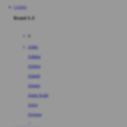
CASINO
Brand A-Z
A
Addo
Adidas
Airfree
Alamii
Amara
Aqua Scale
Asics
Aveeno
Awan