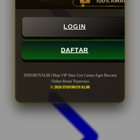
LOGIN
DAFTAR
INDOROYAL88 | Meja VIP Situs Live Casino Agen Baccarat
Online Resmi Terpercaya
© 2026 INDOROYAL88