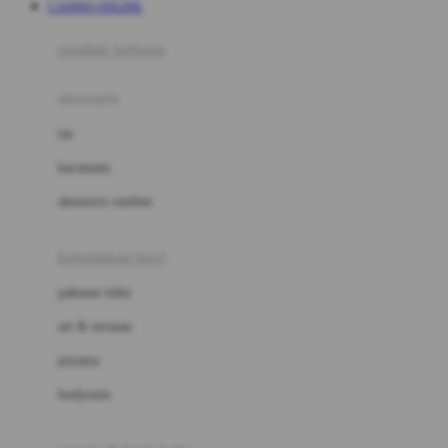
CASINO ONLINE
Azetabio
produk terbaru
B
aksesoris
Baabaasheepz
tas
Babiators
kacamata
Baby Dove
aksesoris rambut
Baby Jogger
Baby Rovega
kebutuhan bayi
Babybee
pakaian tidur
Banana Boat
set & terusan
Banz
piyama
Barbie
bodysuits
Beaba
Beauty Barn