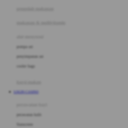
pengolah makanan
Joolz
Jujube
makanan & multivitamin
K
alat menyusui
Kiddycuts
pompa asi
Kumon
penyimpanan asi
L
cooler bags
Leapfrog
kursi makan
Leclerc
LOGIN CASINO
Lee Vierra
Lillebaby
perawatan bayi
Little Bird Told Me
perawatan kulit
Little Miss Janis
Sunscreen