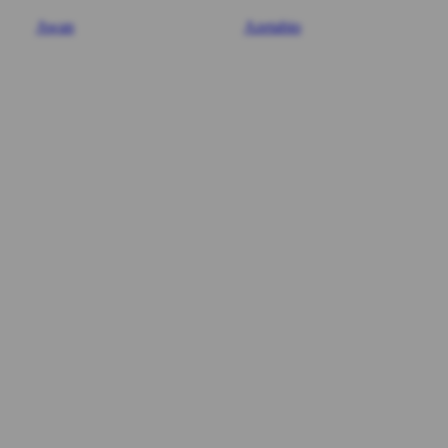
Awan
Azetabio