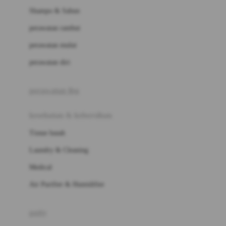
London Taxi
Shampo & Sabun
Love To Dream
perawatan rambut
perawatan mulut
M
perawatan diri
Magformers
Mama's Choice
perawatan ibu
Mamas&Papas
kesehatan & kebersihan
Mamaway
Tissue basah
Maxi Cosi
Laundry & Cleaning
Megabloks
Medical
Micro
Air Purifier & Humidifier
MiDeer
Mimi & Lula
potty
Mini Monkey