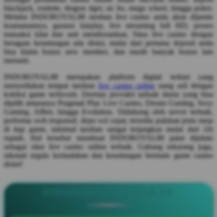
Squishmallows
blackjack, roulette, dragon tiger, sic bo, mega wheel, hingga poker.
Melalui INDOROYAL88 taruhan live casino anda akan dijamin
Starbooks
keamanannya, garansi fairplay, live streaming full HD, proses
transaksi kilat dan anti membosankan. Situs live casino dengan
Stick-O
beragam keuntungan ada disini, mulai dari pertama deposit anda
bisa klaim bonus new member, dan masih banyak bonus lain
Stokke
menanti.
Sudocrem
INDOROYAL88 merupakan platform digital terkini yang
menyediakan tempat taruhan
live casino online
uang asli dengan
Sumimo
koleksi game terfavorit. Deretan provider tarbaik dunia yang bisa
dipilih antaranya Pragmati Play Live Casino, Dream Gaming, Sexy
Sunnylife
Gaming, Allbet, hingga Evolution. Didukung oleh server terbaik,
Sun-Staches
performa web responsif, depo wd cepat, tersedia puluhan jenis meja
di tiap game, minimal taruhan sangat terjangkau mulai dari 1rb
Swimava
rupiah. Hal tersebut membuat INDOROYAL88 patut dijuluki
sebagai situs live casino online terbaik. Gabung sekarang juga,
nikmati segala kemudahan dan keuntungan bermain game casino
T
disini!
Tommee Tippee
INFORMASI LENGKAP
Trunki
Tutti Bambini