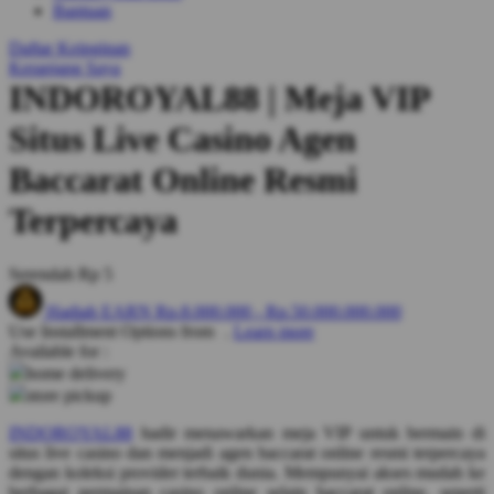
Bantuan
Q
Daftar Keinginan
QV Baby
Keranjang Saya
INDOROYAL88 | Meja VIP
R
Situs Live Casino Agen
Real Shades
Baccarat Online Resmi
Red Castle
Terpercaya
Ribbon Madness
Serendah
Rp 5
S
Hadiah EARN
Rp.8.000.000
-
Rp.50.000.000.000
Sebamed
Use Installment Options from
.
Learn more
Available for :
Silver Cross
home delivery
Simply Idea
store pickup
Skip Hop
INDOROYAL88
hadir menawarkan meja VIP untuk bermain di
situs live casino dan menjadi agen baccarat online resmi terpercaya
Spectra
dengan koleksi provider terbaik dunia. Mempunyai akses mudah ke
berbagai permainan casino online selain baccarat online, seperti