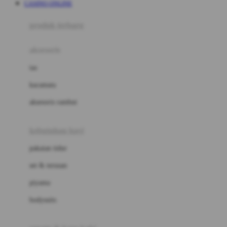
CASINO ONLINE
Azetabio
produk terbaru
B
aksesoris
Baabaasheepz
tas
Babiators
kacamata
Baby Dove
aksesoris rambut
Baby Jogger
Baby Rovega
kebutuhan bayi
Babybee
pakaian tidur
Banana Boat
set & terusan
Banz
piyama
Barbie
bodysuits
Beaba
Beauty Barn