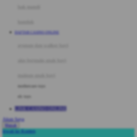
Moby
bak mandi
Momami
handuk
Mothercare
DAFTAR CASINO ONLINE
Mustela
ayunan dan walker bayi
My Buddy Tag
My K
alas bermain anak bayi
N
mainan anak bayi
Naif
mothercare toys
Nike
elc toys
Nordic Natural
LINK CASINO ONLINE
Nuby
Akun Saya
Nuna
Masuk
lewati ke Konten