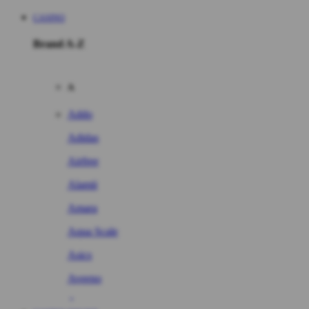
CASINO
Brand A-Z
A
Addo
Adidas
Airfree
Alamii
Amara
Aqua Scale
Asics
Aveeno
Awan