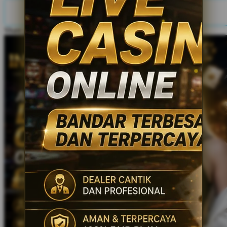
CLAIM BONUS
Xootz
Share product:
Y
Yamatoya
Z
Zaxy
Zoggs
0-9
4Moms
59S