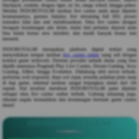
Squishmallows
blackjack, roulette, dragon tiger, sic bo, mega wheel, hingga poker.
Melalui INDOROYAL88 taruhan live casino anda akan dijamin
Starbooks
keamanannya, garansi fairplay, live streaming full HD, proses
transaksi kilat dan anti membosankan. Situs live casino dengan
Stick-O
beragam keuntungan ada disini, mulai dari pertama deposit anda
bisa klaim bonus new member, dan masih banyak bonus lain
Stokke
menanti.
Sudocrem
INDOROYAL88 merupakan platform digital terkini yang
menyediakan tempat taruhan
live casino online
uang asli dengan
Sumimo
koleksi game terfavorit. Deretan provider tarbaik dunia yang bisa
dipilih antaranya Pragmati Play Live Casino, Dream Gaming, Sexy
Sunnylife
Gaming, Allbet, hingga Evolution. Didukung oleh server terbaik,
Sun-Staches
performa web responsif, depo wd cepat, tersedia puluhan jenis meja
di tiap game, minimal taruhan sangat terjangkau mulai dari 1rb
Swimava
rupiah. Hal tersebut membuat INDOROYAL88 patut dijuluki
sebagai situs live casino online terbaik. Gabung sekarang juga,
nikmati segala kemudahan dan keuntungan bermain game casino
T
disini!
Tommee Tippee
INFORMASI LENGKAP
Trunki
Tutti Bambini