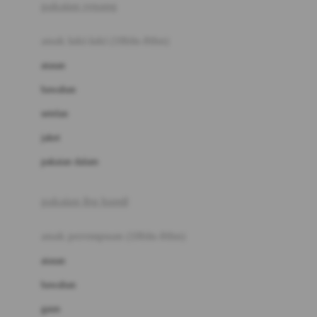
pakaian renang
Bumkins
anak laki-laki (18bln-8thn)
C
atasan
Cetaphil
bawahan
Chicco
setelan
Childlife
jaket
Clevamama
pakaian dalam
Cocolatte
Cottonseeds
pakaian ibu hamil
Cozy N Safe
anak perempuan (18bln-8thn)
Crane
atasan
Cybex
bawahan
D
gaun