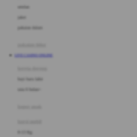
Dae Organics
setelan
Docare
jaket
Doona
pakaian dalam
Down To Earth
Drew
pakaian tidur
Dr. Brown's
LIVE CASINO ONLINE
E
kereta dorong
ELC
bayi baru lahir
Ergobaby
usia 6 bulan+
Expert Care
koper anak
Ezyroller
kursi mobil
F
0-13 Kg
Felt So Sweet