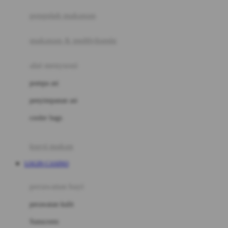
pengolah makanan
Joolz
Jujube
makanan & multivitamin
K
alat menyusui
Kiddycuts
pompa asi
Kumon
penyimpanan asi
L
cooler bags
Leapfrog
kursi makan
Leclerc
LOGIN CASINO
Lee Vierra
Lillebaby
perawatan bayi
Little Bird Told Me
perawatan kulit
Little Miss Janis
Sunscreen