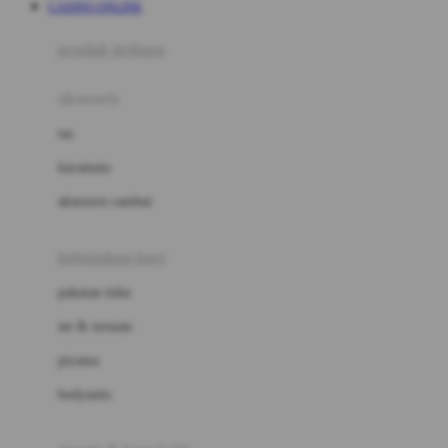
CASINO ONLINE
Azetabio
produk terbaru
B
aksesoris
Baabaasheepz
tas
Babiators
kacamata
Baby Dove
aksesoris rambut
Baby Jogger
Baby Rovega
kebutuhan bayi
Babybee
pakaian tidur
Banana Boat
set & terusan
Banz
piyama
Barbie
bodysuits
Beaba
Beauty Barn