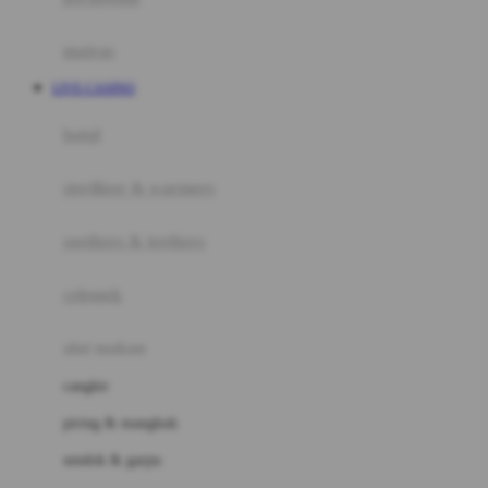
Happy Tummy
Hauck
matras
Havaianas
LIVE CASINO
Hegen
botol
Hot Wheels
sterilizer & warmers
Hybrid
soothers & teethers
I
Inlacta DHA
celemek
Interlac
alat makan
Ivenet
cangkir
J
piring & mangkuk
Jack N Jill
sendok & garpu
Joie