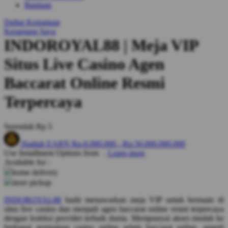
Bantuan
Q
Daftar Keinginan
QV Baby
Keranjang Saya
INDOROYAL88 | Meja VIP
R
Situs Live Casino Agen
Real Shades
Baccarat Online Resmi
Red Castle
Terpercaya
Ribbon Madness
Serendah
Rp 5
S
Hadiah EARN
Rp.8.000.000
-
Rp.50.000.000.000
Sebamed
Use Installment Options from
.
Learn more
Available for :
Silver Cross
home delivery
Simply Idea
store pickup
Skip Hop
INDOROYAL88
hadir menawarkan meja VIP untuk bermain di
situs live casino dan menjadi agen baccarat online resmi terpercaya
Spectra
dengan koleksi provider terbaik dunia. Mempunyai akses mudah ke
berbagai permainan casino online selain baccarat online, seperti