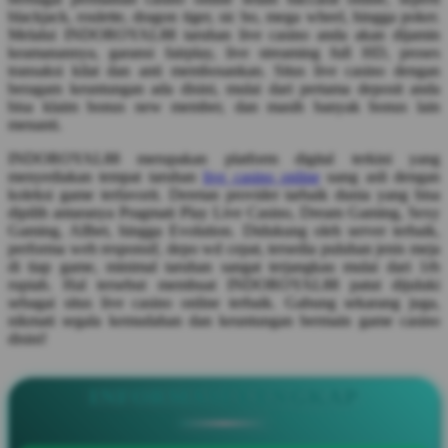
Squishmallows
blackjack, roulette, dragon tiger, sic bo, mega wheel, hingga poker.
Melalui INDOROYAL88 taruhan live casino anda akan dijamin
Starbooks
keamanannya, garansi fairplay, live streaming full HD, proses
transaksi kilat dan anti membosankan. Situs live casino dengan
Stick-O
beragam keuntungan ada disini, mulai dari pertama deposit anda
bisa klaim bonus new member, dan masih banyak bonus lain
Stokke
menanti.
Sudocrem
INDOROYAL88 merupakan platform digital terkini yang
menyediakan tempat taruhan
live casino online
uang asli dengan
Sumimo
koleksi game terfavorit. Deretan provider tarbaik dunia yang bisa
dipilih antaranya Pragmati Play Live Casino, Dream Gaming, Sexy
Sunnylife
Gaming, Allbet, hingga Evolution. Didukung oleh server terbaik,
Sun-Staches
performa web responsif, depo wd cepat, tersedia puluhan jenis meja
di tiap game, minimal taruhan sangat terjangkau mulai dari 1rb
Swimava
rupiah. Hal tersebut membuat INDOROYAL88 patut dijuluki
sebagai situs live casino online terbaik. Gabung sekarang juga,
nikmati segala kemudahan dan keuntungan bermain game casino
T
disini!
Tommee Tippee
INFORMASI LENGKAP
Trunki
Tutti Bambini