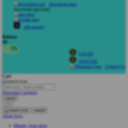
O
download apps
download app from:
Oh Ma Grain
Okiedog
gift registry
P
Bahasa
ID
Peachy
LOGIN
Phil & Ted's
DAFTAR
Philips Avent
Contact Us
Pigeon
Cari
Playgro
Pencarian Lanjutan
Poled Global
cancel
Ponycycle
Cari
cancel
Puma
Akun Saya
Pureats
Masuk / buat akun