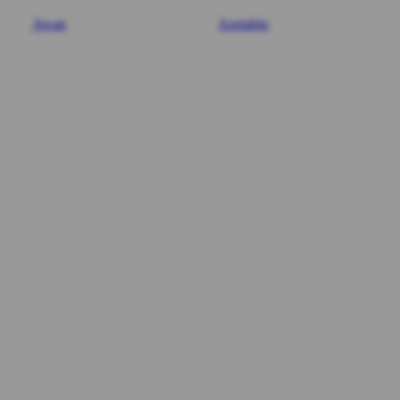
Awan
Azetabio