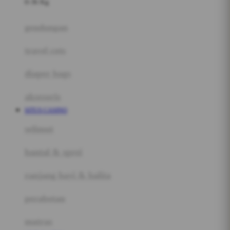
0-36 Kg
gendongan
travel cots
diaper bags
aksesoris
SITUS CASINO
selimut
bantal & sprei
ranjang bayi & balita
perabotan
matras