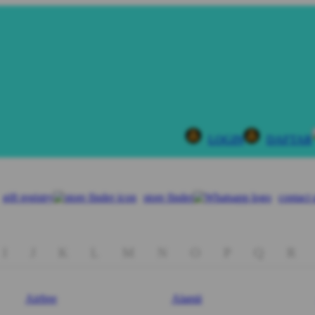
LOGIN
DAFTAR
gift registry
store finder
contact 
I
J
K
L
M
N
O
P
Q
R
Airfree
Alamii