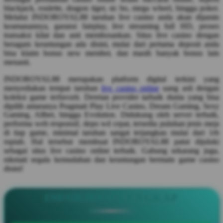
Squishmallows
blackjack, roulette, dragon tiger, sic bo, mega wheel, hingga poker.
Melalui INDOROYAL88 taruhan live casino anda akan dijamin
Starbooks
keamanannya, garansi fairplay, live streaming full HD, proses
transaksi kilat dan anti membosankan. Situs live casino dengan
Stick-O
beragam keuntungan ada disini, mulai dari pertama deposit anda
bisa klaim bonus new member, dan masih banyak bonus lain
Stokke
menanti.
Sudocrem
INDOROYAL88 merupakan platform digital terkini yang
menyediakan tempat taruhan
live casino online
uang asli dengan
Sumimo
koleksi game terfavorit. Deretan provider tarbaik dunia yang bisa
dipilih antaranya Pragmati Play Live Casino, Dream Gaming, Sexy
Sunnylife
Gaming, Allbet, hingga Evolution. Didukung oleh server terbaik,
Sun-Staches
performa web responsif, depo wd cepat, tersedia puluhan jenis meja
di tiap game, minimal taruhan sangat terjangkau mulai dari 1rb
Swimava
rupiah. Hal tersebut membuat INDOROYAL88 patut dijuluki
sebagai situs live casino online terbaik. Gabung sekarang juga,
nikmati segala kemudahan dan keuntungan bermain game casino
T
disini!
Tommee Tippee
INFORMASI LENGKAP
Trunki
Tutti Bambini