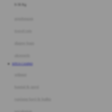
0-36 Kg
Fisher Price
Flipper
gendongan
Friends Of Sally
travel cots
G
diaper bags
Gb
Geko
aksesoris
Graco
SITUS CASINO
Gund
selimut
H
bantal & sprei
Habbie
Haenim
ranjang bayi & balita
Happy Horse
perabotan