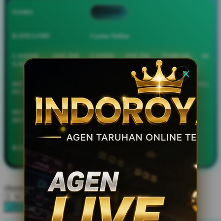
Twistshake
NAMA
CASINO
TY Toys
KATEGORI
Casino Online
U
CASINO ONLINE
CASINO ONLINE TERBAIK DI
GACOR HARI INI
INDONESIA
METODE
Transfer ALL Bank, E-Wallet, QRIS,
V
PEMBAYARAN
PULSA
Veja
MULAI DARI
IDR 10.000
MINIMAL
Vitaflow
Vtech
⭐⭐⭐⭐⭐ 4.9 / 5
RATING
8.851.999 ulasan pengguna
W
Waterland
choose qty
Wellness
DAFTAR
LOGIN
X