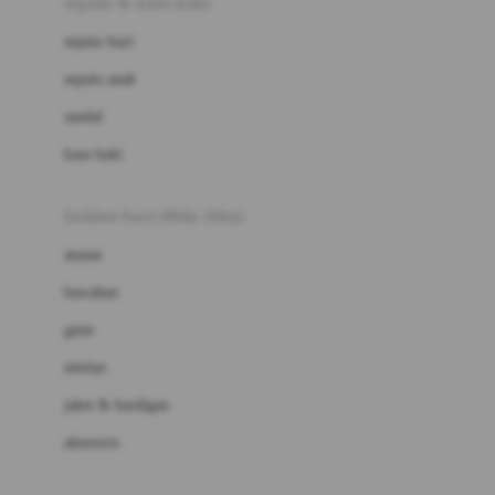
sepatu & kaus kaki
Bio Oil
sepatu bayi
Biolane
sepatu anak
Bite Fighters
sandal
Bizzi Growin
kaus kaki
Blackmores
fashion bayi (0bln-3thn)
Blooming Marvellous
atasan
Bonnels
bawahan
Bravado
gaun
Bruder
setelan
Brush Baby
jaket & kardigan
Buds Organics
aksesoris
Bugaboo
Buggygear