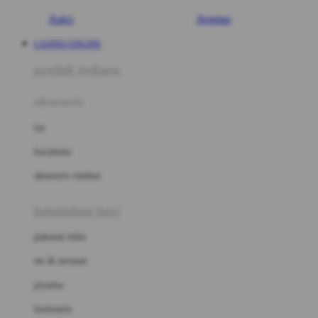
Asics
Aveeno
CASINO ONLINE
produk terbaru
aksesoris
tas
kacamata
aksesoris rambut
kebutuhan bayi
pakaian tidur
set & terusan
piyama
bodysuits