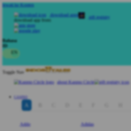
lewati ke Konten
download apps
gift registry
download app from:
Bahasa
ID
Toggle Nav
about Kanmo Circle
CASINO
A
B
C
D
E
F
G
H
Addo
Adidas