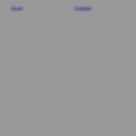
Awan
Azetabio