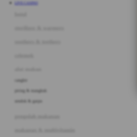
LIVE CASINO
botol
sterilizer & warmers
soothers & teethers
celemek
alat makan
cangkir
piring & mangkuk
sendok & garpu
pengolah makanan
makanan & multivitamin