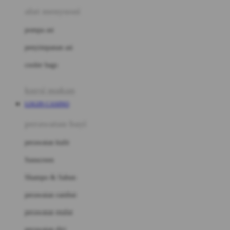
alat menyusui
pompa asi
penyimpanan asi
cooler bags
kursi makan
LOGIN CASINO
perawatan bayi
perawatan kulit
Sunscreen
Shampo & Sabun
perawatan rambut
perawatan mulut
perawatan diri