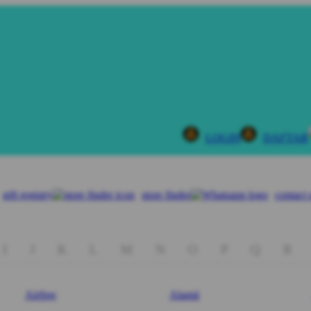
LOGIN
DAFTAR
gift registry
store finder
contact 
I
J
K
L
M
N
O
P
Q
R
Airfree
Alamii