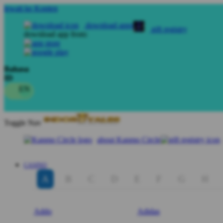
lewati ke Konten
download apps
gift registry
download app from:
Bahasa
ID
Toggle Nav
about Kanmo Circle
CASINO
A
B
C
D
E
F
G
H
Addo
Adidas