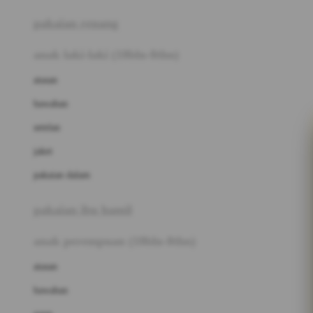
pakaian renang
anak laki-laki (18bln-8thn)
atasan
bawahan
setelan
jaket
pakaian dalam
pakaian ibu hamil
anak perempuan (18bln-8thn)
atasan
bawahan