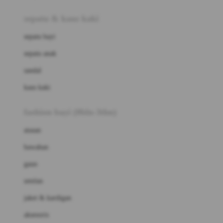
sepatu & kaus kaki
sepatu bayi
sepatu anak
sandal
kaus kaki
fashion bayi (0bln-3thn)
atasan
bawahan
gaun
setelan
jaket & kardigan
aksesoris