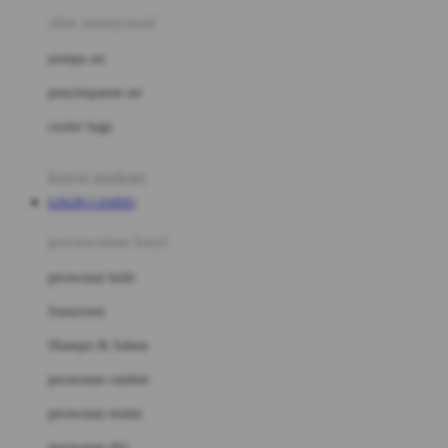
alat menyusui
pompa asi
penyimpanan asi
cooler bags
kursi makan
LOGIN CASINO
perawatan bayi
perawatan kulit
Sunscreen
Shampo & Sabun
perawatan rambut
perawatan mulut
perawatan diri