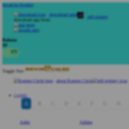
lewati ke Konten
download apps
gift registry
download app from:
Bahasa
ID
Toggle Nav
about Kanmo Circle
CASINO
A
B
C
D
E
F
G
H
Addo
Adidas