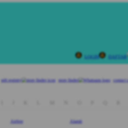
LOGIN
DAFTAR
gift registry
store finder
contact 
I
J
K
L
M
N
O
P
Q
R
Airfree
Alamii