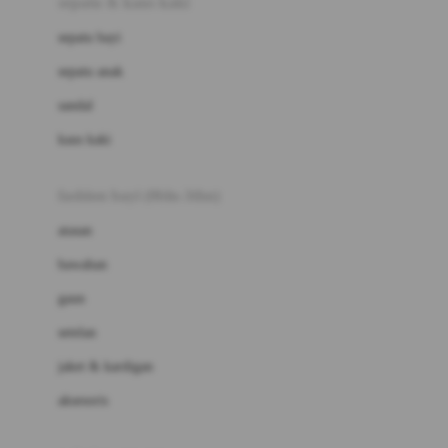
sepatu & kaus kaki
Bio Oil
sepatu bayi
Biolane
sepatu anak
Bite Fighters
sandal
Bizzi Growin
kaus kaki
Blackmores
fashion bayi (0bln-3thn)
Blooming Marvellous
atasan
Bonnels
bawahan
Bravado
gaun
Bruder
setelan
Brush Baby
jaket & kardigan
Buds Organics
aksesoris
Bugaboo
Buggygear