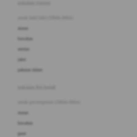
pakaian renang
Bumkins
anak laki-laki (18bln-8thn)
C
atasan
Cetaphil
bawahan
Chicco
setelan
Childlife
jaket
Clevamama
pakaian dalam
Cocolatte
Cottonseeds
pakaian ibu hamil
Cozy N Safe
anak perempuan (18bln-8thn)
Crane
atasan
Cybex
bawahan
D
gaun