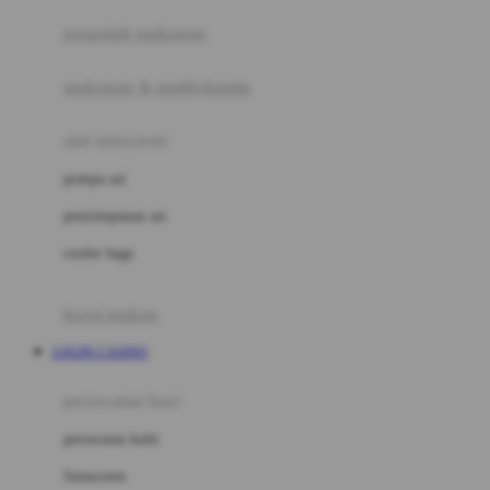
pengolah makanan
Joolz
Jujube
makanan & multivitamin
K
alat menyusui
Kiddycuts
pompa asi
Kumon
penyimpanan asi
L
cooler bags
Leapfrog
kursi makan
Leclerc
LOGIN CASINO
Lee Vierra
Lillebaby
perawatan bayi
Little Bird Told Me
perawatan kulit
Little Miss Janis
Sunscreen