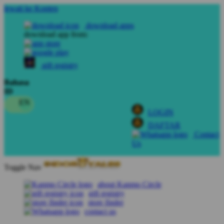
lewati ke Konten
download apps
download app from:
gift registry
Bahasa
ID
LOGIN
DAFTAR
Contact
Us
Toggle Nav
about Kanmo Circle
gift registry
store finder
contact us