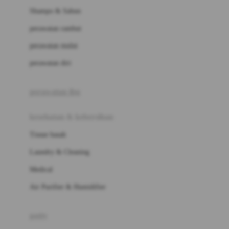
London Taxi
Shampo & Sabun
Love To Dream
perawatan rambut
perawatan mulut
M
perawatan diri
Magformers
Mama's Choice
perawatan ibu
Mamas&Papas
kesehatan & kebersihan
Mamaway
Tissue basah
Maxi Cosi
Laundry & Cleaning
Megabloks
Medical
Micro
Air Purifier & Humidifier
MiDeer
Mimi & Lula
potty
Mini Monkey